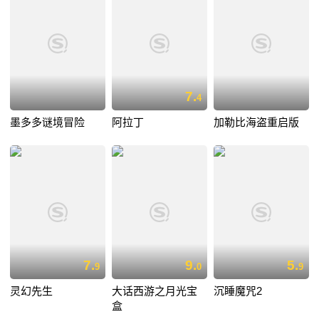
7.
4
墨多多谜境冒险
阿拉丁
加勒比海盗重启版
7.
9.
5.
9
0
9
灵幻先生
大话西游之月光宝
沉睡魔咒2
盒