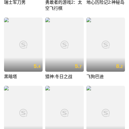
瑞士军刀男
勇敢者的游戏2：太
地心历险记2:神秘岛
空飞行棋
5.
5.
8.
4
7
2
黑暗塔
猎神:冬日之战
飞狗巴迪