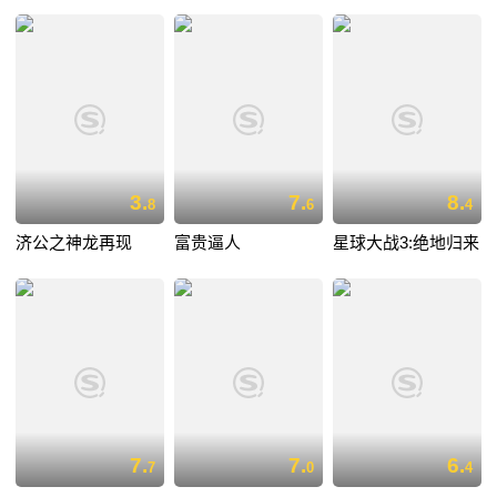
3.
7.
8.
8
6
4
济公之神龙再现
富贵逼人
星球大战3:绝地归来
7.
7.
6.
7
0
4