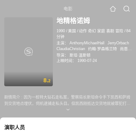
电影
地精格诺姆
1990
/
美国
/
动作 奇幻 家庭 喜剧 冒险
/
84
分钟
主演：
AnthonyMichaelHall
JerryOrbach
ClaudiaChristian
约翰·罗森格兰特
尚恩·
马翰
史蒂夫·萨斯坎德
威尔·瑞恩
罗伯特
导演：
斯坦·温斯顿
·齐达
恩·T·布朗
克劳迪亚·克里斯蒂安
上映时间：
1990-07-24
Michelle Johnston
杰里·奥尔巴赫
帕特·
克劳福德·布朗
8.
2
剧情简介 :
因为一桩特大钻石走私案，警察局长斯坦命令手下凯西和萨姆
到交货地点埋伏，伺机逮捕走私头目。但凯西刚抵达交货地就被罪犯打
晕，为此斯坦非常恼火，将搜捕任务交给另一位警察斯基。然而，凯西并
未就此罢休，他再次返回交货地寻找线索，终于找到挂在树枝上的钻石袋
子。与此同时，一个小怪物出现了，它是地下世界的生物，名叫诺尔，为
演职人员
了寻找“钻石之母”而来到人间，是这起案件的唯一目击者。为了揪出走私
头目，凯西带着诺尔一起行动，他们顺藤摸瓜，历尽艰辛，线索逐渐明