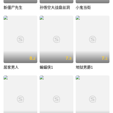
新僵尸先生
孙悟空大战盘丝洞
小鬼当街
8.
7.
7.
2
5
1
居家男人
蝙蝠侠1
地狱男爵1