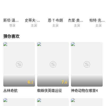
朗。令人费解的是，局长斯坦竟以谋杀罪为由要处死凯西。在精灵诺尔的
帮助下，凯西最终找到了走私头目、钻石和巨款。黎明时分，诺尔为了拯
救精灵世界的同胞，带着“钻石之母”离开人间。
斯坦·温斯顿
史蒂夫·萨斯坎德
恩·T·布朗
杰里·奥尔巴赫
帕特·克劳福德·布朗
导演
主演
主演
主演
主演
猜你喜欢
6.
7.
1
6
丛林奇航
蜘蛛侠英雄远征
神奇动物在哪里4