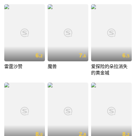
6.
7.
6.
2
6
5
雷霆沙赞
魔兽
爱探险的朵拉消失
的黄金城
8.
2.
8.
0
8
2