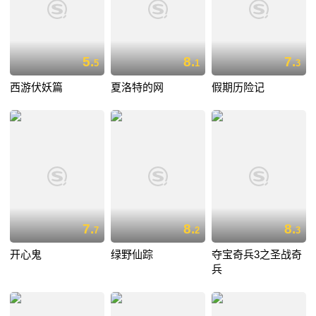
5.
8.
7.
5
1
3
西游伏妖篇
夏洛特的网
假期历险记
7.
8.
8.
7
2
3
开心鬼
绿野仙踪
夺宝奇兵3之圣战奇
兵