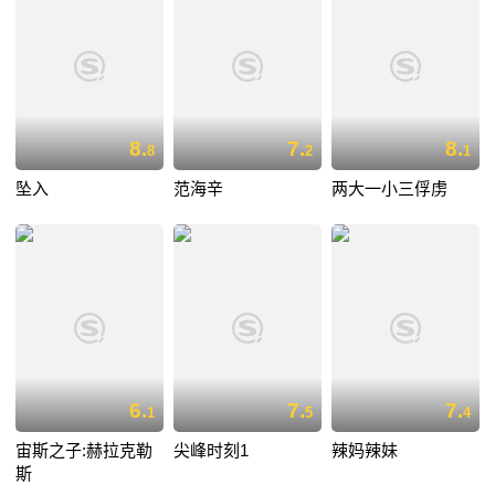
8.
7.
8.
8
2
1
坠入
范海辛
两大一小三俘虏
6.
7.
7.
1
5
4
宙斯之子:赫拉克勒
尖峰时刻1
辣妈辣妹
斯