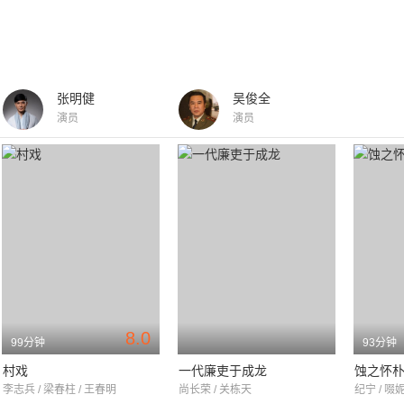
张明健
吴俊全
演员
演员
8.0
99分钟
93分钟
村戏
一代廉吏于成龙
蚀之怀
李志兵 / 梁春柱 / 王春明
尚长荣 / 关栋天
纪宁 / 啜