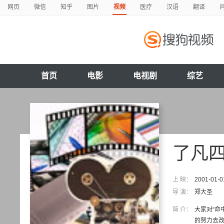
网页
微信
知乎
图片
视频
医疗
汉语
翻译
首页
电影
电视剧
综艺
了凡
上 映：
2001-01-0
导 演：
郑大圣
简 介：
大家对“命
的努力去改