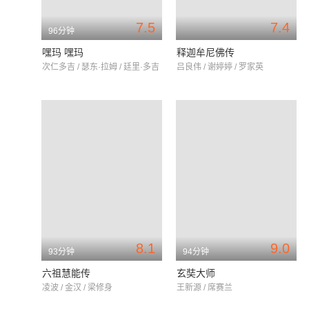
7.5
7.4
96分钟
嘿玛 嘿玛
释迦牟尼佛传
次仁多吉 / 瑟东·拉姆 / 廷里·多吉
吕良伟 / 谢婷婷 / 罗家英
8.1
9.0
93分钟
94分钟
六祖慧能传
玄奘大师
凌波 / 金汉 / 梁修身
王新源 / 席赛兰