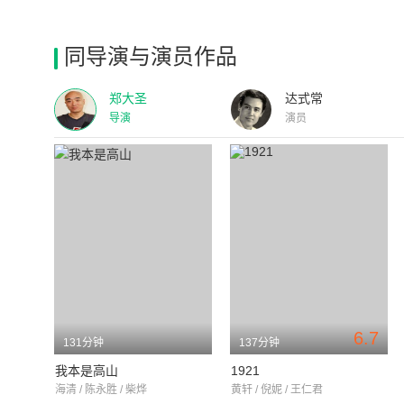
同导演与演员作品
郑大圣
达式常
导演
演员
6.7
131分钟
137分钟
我本是高山
1921
海清 / 陈永胜 / 柴烨
黄轩 / 倪妮 / 王仁君