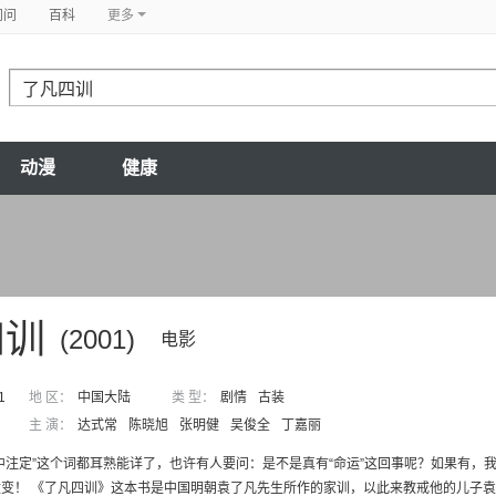
问问
百科
更多
动漫
健康
四训
(2001)
电影
1
地 区：
中国大陆
类 型：
剧情
古装
主 演：
达式常
陈晓旭
张明健
吴俊全
丁嘉丽
中注定”这个词都耳熟能详了，也许有人要问：是不是真有“命运”这回事呢？如果有
变！ 《了凡四训》这本书是中国明朝袁了凡先生所作的家训，以此来教戒他的儿子袁天