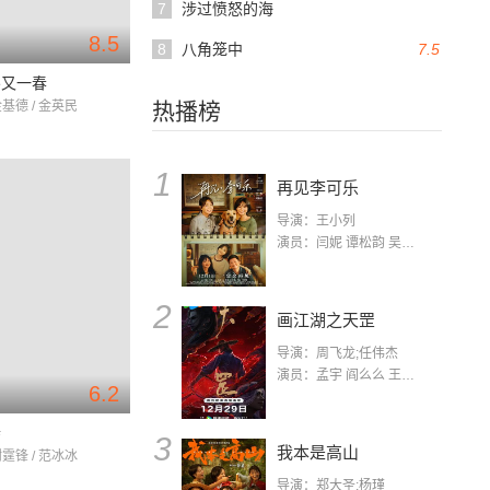
7
涉过愤怒的海
8.5
8
八角笼中
7.5
冬又一春
金基德 / 金英民
热播榜
1
再见李可乐
导演：王小列
演员：闫妮 谭松韵 吴京 蒋龙 赵小棠 冯雷 李虎城 平安 小七 小可乐
2
画江湖之天罡
导演：周飞龙;任伟杰
演员：孟宇 阎么么 王凯 郭政建 阎萌萌 杨默 高枫 齐斯伽 刘芊含 马程
6.2
寺
3
我本是高山
谢霆锋 / 范冰冰
导演：郑大圣;杨瑾