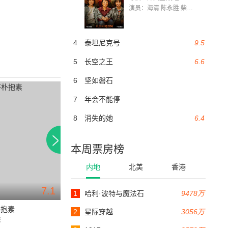
演员：海清 陈永胜 柴烨 王玥婷 万国鹏 美朵达瓦 赵瑞婷 罗解艳 郭莉娜 潘家艳
4
泰坦尼克号
9.5
5
长空之王
6.6
6
坚如磐石
7
年会不能停
8
消失的她
6.4
本周票房榜
内地
北美
香港
7.1
6.6
1
哈利·波特与魔法石
9478万
103分钟
100分钟
朴抱素
蚀之霜天晓角
危城之恋
2
星际穿越
3056万
妮
顾易浩 / 啜妮 / 张立昕
闵春晓 / 周帅 / 刘姝