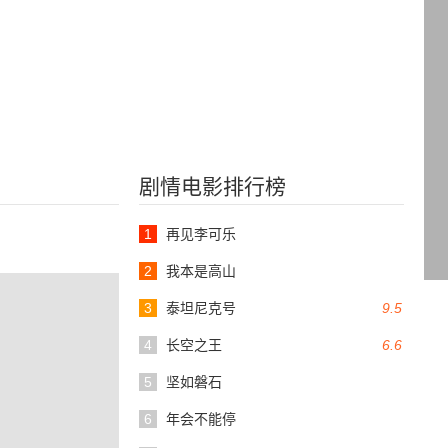
剧情电影排行榜
1
再见李可乐
2
我本是高山
3
泰坦尼克号
9.5
4
长空之王
6.6
5
坚如磐石
6
年会不能停