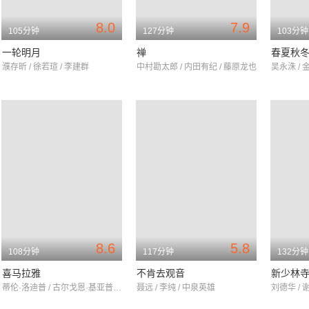
8.0
7.9
105分钟
127分钟
103分钟
一轮明月
禅
春夏秋
濮存昕 / 徐若瑄 / 李建群
中村勘太郎 / 内田有纪 / 藤原龙也
吴永洙 / 
8.6
5.8
108分钟
117分钟
132分钟
喜马拉雅
不肯去观音
新少林
蒂伦·洛迪普 / 古尔戈恩·基亚普 / 勒哈帕·察姆雀
聂远 / 李纯 / 中泉英雄
刘德华 / 