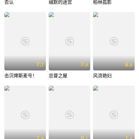
否认
缄默的迷宫
柏林孤影
7.
7.
6.
7
0
8
击沉俾斯麦号！
总督之屋
风流艳妇
7.
8.
7.
8
1
4