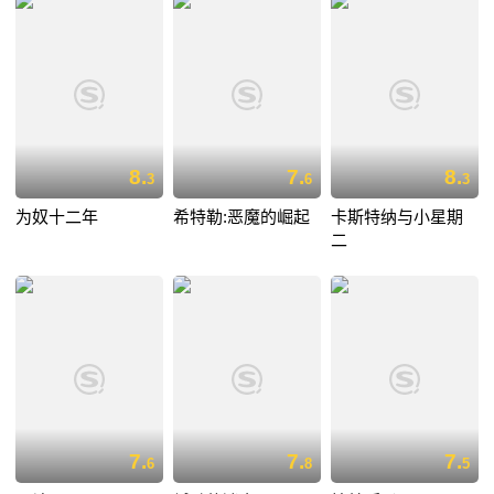
8.
7.
8.
3
6
3
为奴十二年
希特勒:恶魔的崛起
卡斯特纳与小星期
二
7.
7.
7.
6
8
5