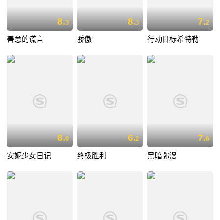
8.
8.
7.
3
3
2
善意的谎言
骄傲
行动目标希特勒
8.
6.
7.
0
2
6
安妮少女日记
终极胜利
黑暗弥漫