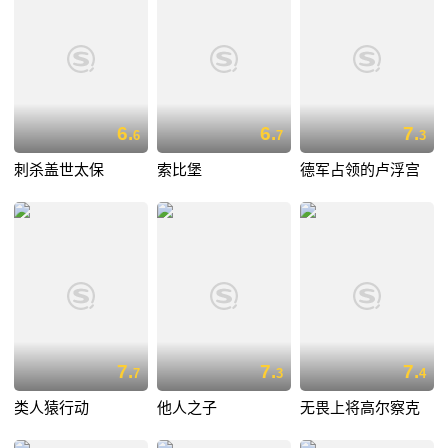
6.
6.
7.
6
7
3
刺杀盖世太保
索比堡
德军占领的卢浮宫
7.
7.
7.
7
3
4
类人猿行动
他人之子
无畏上将高尔察克