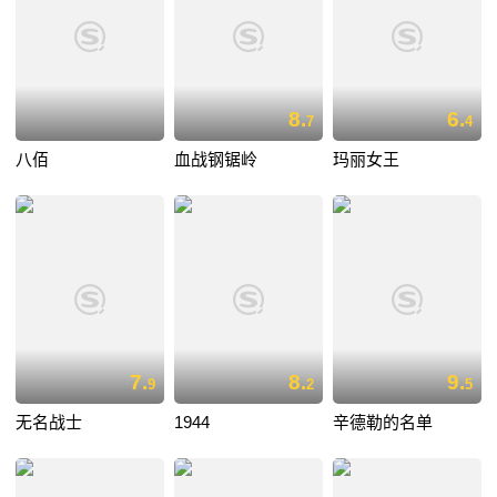
8.
6.
7
4
八佰
血战钢锯岭
玛丽女王
7.
8.
9.
9
2
5
无名战士
1944
辛德勒的名单