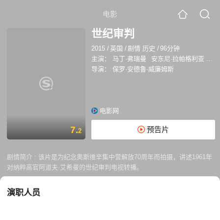
电影
世纪审判
2015
/
英国
/
剧情 历史
/
96分钟
主演：
马丁·弗瑞曼
安东尼·拉帕格利亚
丽
导演：
保罗·安德鲁·威廉姆斯
电影网
7.
预告片
2
剧情简介 :
该片是为纪念奥斯维辛集中营解放70周年而拍摄，讲述1961年
对纳粹高官阿道夫·艾希曼的世纪审判电视转播。
演职人员