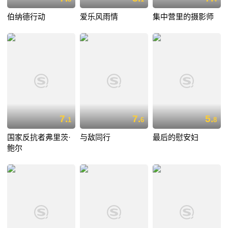
伯纳德行动
爱乐风雨情
集中营里的摄影师
7.
7.
5.
1
6
8
国家反抗者弗里茨·
与敌同行
最后的慰安妇
鲍尔