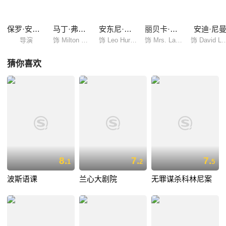
保罗·安德鲁·威廉姆斯
马丁·弗瑞曼
安东尼·拉帕格利亚
丽贝卡·弗朗特
安迪·尼
导演
饰 Milton Fruchtman
饰 Leo Hurwitz
饰 Mrs. Landau
饰 David L
猜你喜欢
8.
7.
7.
1
2
5
波斯语课
兰心大剧院
无罪谋杀科林尼案