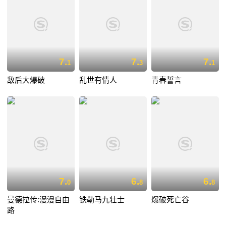
7.
7.
7.
1
3
1
敌后大爆破
乱世有情人
青春誓言
7.
6.
6.
0
8
8
曼德拉传:漫漫自由
铁勒马九壮士
爆破死亡谷
路