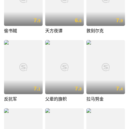
7.
6.
7.
9
6
9
偷书贼
天方夜谭
敦刻尔克
7.
7.
7.
1
8
4
反抗军
父辈的旗帜
拉马努金