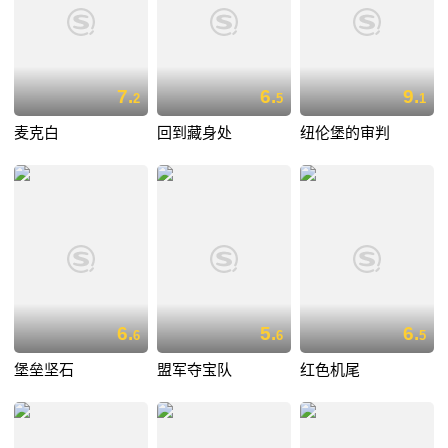
7.
6.
9.
2
5
1
麦克白
回到藏身处
纽伦堡的审判
6.
5.
6.
6
6
5
堡垒坚石
盟军夺宝队
红色机尾