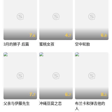
7.
4.
6.
6
7
8
3月的狮子 后篇
蜜桃女孩
空中轮胎
7.
6.
8.
7
7
1
父亲与伊藤先生
冲绳豆腐之恋
布兰卡和弹吉他的
人