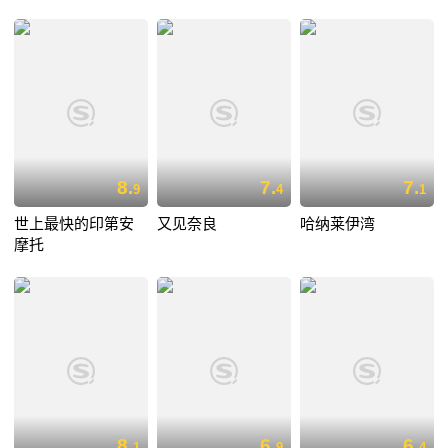
8.
7.
7.
9
4
1
世上最快的印第安
又见奈良
哈纳莱伊湾
摩托
8.
6.
6.
1
9
4