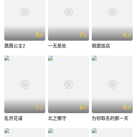
8.
7.
6.
4
8
3
茜茜公主2
一无是处
假面饭店
7.
6.
8.
1
7
4
乱世花道
北之樱守
为你取名的那一天