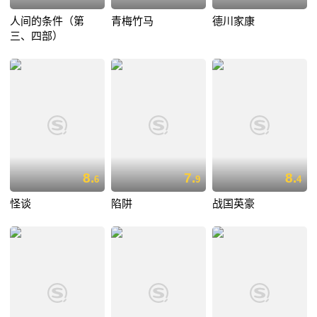
人间的条件（第
青梅竹马
德川家康
三、四部）
8.
7.
8.
6
9
4
怪谈
陷阱
战国英豪