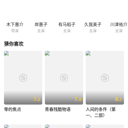
木下惠介
岸惠子
有马稻子
久我美子
川津祐介
导演
主演
主演
主演
主演
猜你喜欢
7.
7.
8.
2
4
7
零的焦点
青春残酷物语
人间的条件（第
一、二部）