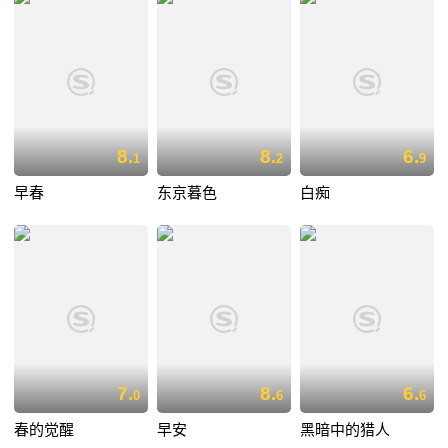
8.
8.
6.
1
2
9
早春
东京暮色
白痴
7.
8.
6.
0
6
6
春的觉醒
早安
黑暗中的猎人