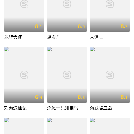
8.
6.
8.
1
0
3
泥醉天使
潘金莲
大逃亡
6.
8.
8.
4
6
1
刘海遇仙记
杀死一只知更鸟
海底喋血战