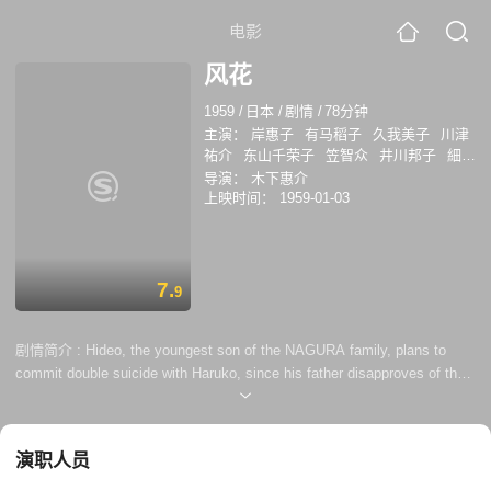
电影
风花
1959
/
日本
/
剧情
/
78分钟
主演：
岸惠子
有马稻子
久我美子
川津
祐介
东山千荣子
笠智众
井川邦子
細川
俊夫
和泉雅子
高木信夫
导演：
木下惠介
上映时间：
1959-01-03
7.
9
剧情简介 :
Hideo, the youngest son of the NAGURA family, plans to
commit double suicide with Haruko, since his father disapproves of their
relationship. Hideo’s death brings shame upon the family, yet Haruko
survives and raises their son Suteo. 18 years later, Suteo becomes
entangled in another family tragedy. With its sharp critique of family
演职人员
traditions and its non-linear structure, THE ...