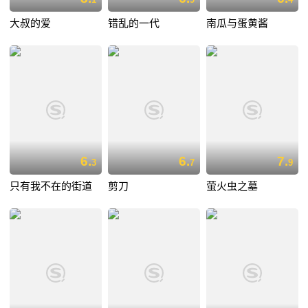
大叔的爱
错乱的一代
南瓜与蛋黄酱
6.
6.
7.
3
7
9
只有我不在的街道
剪刀
萤火虫之墓