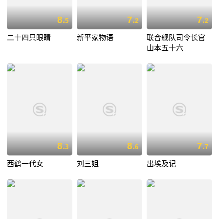
8.
7.
7.
5
2
2
二十四只眼睛
新平家物语
联合舰队司令长官
山本五十六
8.
8.
7.
3
6
7
西鹤一代女
刘三姐
出埃及记