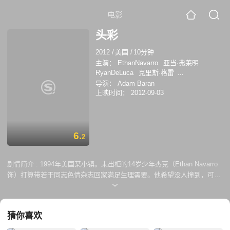
电影
头彩
2012
/
美国
/
10分钟
主演：
EthanNavarro
亚当·弗莱明
RyanDeLuca
克里斯·格雷
EvanJakeGoldstein
桑妮·雷奥妮
导演：
Adam Baran
上映时间：
2012-09-03
6.
2
剧情简介 :
1994年美国某小镇。未出柜的14岁少年杰克（Ethan Navarro
饰）打算带若干同志色情杂志回家满足生理需要。他希望没人撞到，可偏
偏由于贪心带得太多，被三个校园恶霸堵在了路上。关键时刻，一位陌生
男子伸出援手，彻底改变了故事走向......本片入围2012年Iris世界同志短
片大赛。
猜你喜欢