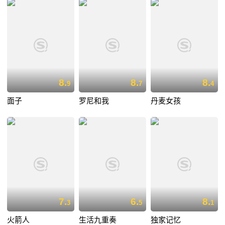
8.
8.
8.
9
7
4
面子
罗尼和我
丹麦女孩
7.
6.
8.
3
5
1
火箭人
生活九重奏
独家记忆