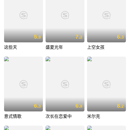
5.
7.
6.
9
2
3
这些天
盛夏光年
上空女孩
6.
6.
8.
3
8
2
意式情歌
次长在恋爱中
米尔克