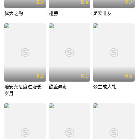
6.
8.
7.
7
8
7
犹大之吻
翅膀
是爱非友
6.
8.
6.
2
1
6
陪安东尼度过漫长
欲盖弄潮
公主成人礼
岁月