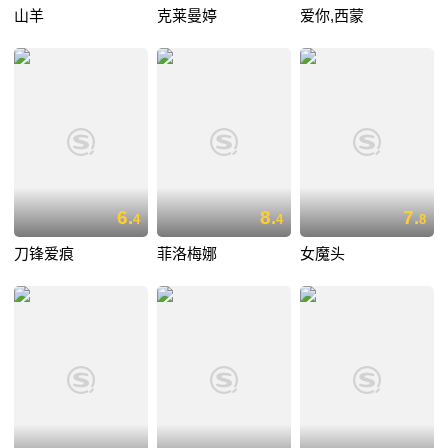
山羊
克莱曼婷
爱你,西蒙
6.
8.
7.
4
4
8
刀锋爱痕
菲洛梅娜
女魔头