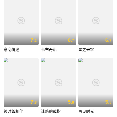
7.
6.
6.
2
7
7
意乱情迷
卡布奇诺
星之来客
7.
5.
5.
8
8
5
彼时曾相伴
迷路的戒指
再见时光