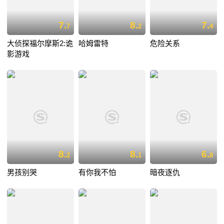
7.
8.
7.
7
2
4
大侦探福尔摩斯2:诡
哈姆雷特
危险关系
影游戏
8.
8.
6.
2
1
8
男孩别哭
有你我不怕
暗夜逐仇