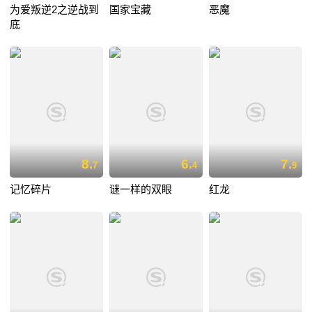
为爱叛逆2之逆战到
国家宝藏
恶魔
底
8.
6.
7.
7
4
9
记忆碎片
谜一样的双眼
红龙