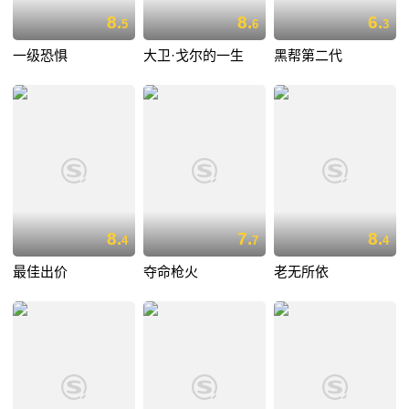
8.
8.
6.
5
6
3
一级恐惧
大卫·戈尔的一生
黑帮第二代
8.
7.
8.
4
7
4
最佳出价
夺命枪火
老无所依