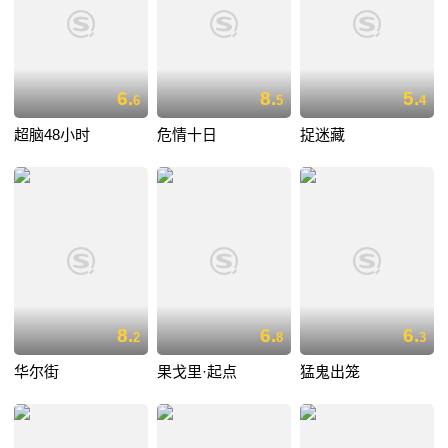
6.
8.
5.
6
5
4
超脑48小时
危情十日
捉迷藏
8.
6.
6.
2
8
3
华尔街
果戈里·起点
猛鬼出笼