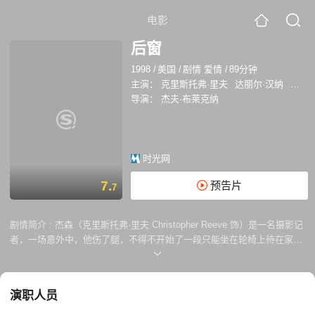
电影
后窗
1998
/
美国
/
剧情 爱情
/
89分钟
主演：
克里斯托弗·里夫
达丽尔·汉纳
罗伯特
导演：
杰夫·布莱克纳
时光网
7.
预告片
7
剧情简介 :
杰森（克里斯托弗·里夫 Christopher Reeve 饰）是一名摄影记
者，一场意外中，他伤了腿，不得不开始了一段只能坐在轮椅上待在家里
的生活。无聊的日子里，杰森最喜欢做的事情就是透过窗户窥视邻居们的
私隐，没过多久，他便已经将周遭住户们的生活起居规律给摸得透透的
了。 住在杰森对面窗户里的，是一对夫妇。男的是一名推销员，女的因为
演职人员
身体抱恙而常年卧床。杰森发现他们两人之间的感情并不是十分要好，常
常发生激烈的争吵。这一天，这对夫妻又吵架了，之后，杰森发现丈夫拎