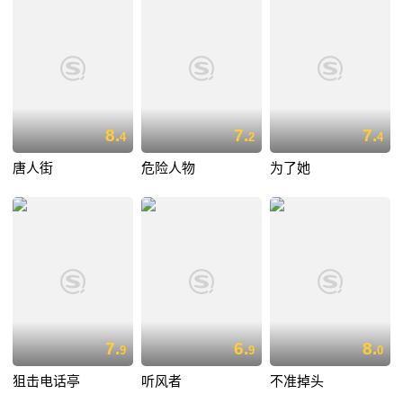
8.
7.
7.
4
2
4
唐人街
危险人物
为了她
7.
6.
8.
9
9
0
狙击电话亭
听风者
不准掉头