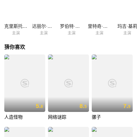
着可疑的大皮箱进进出出，与此同时，一直躺在床上的太太不见了踪影。
克里斯托弗·里夫
达丽尔·汉纳
罗伯特·福斯特
里特奇·科斯特
玛吉·基
主演
主演
主演
主演
主演
猜你喜欢
5.
8.
7.
8
5
9
人造怪物
网络谜踪
骡子