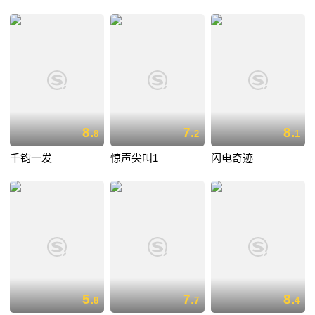
8.
7.
8.
8
2
1
千钧一发
惊声尖叫1
闪电奇迹
5.
7.
8.
8
7
4