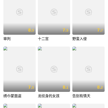
8.
7.
7.
5
5
7
审判
十二宫
野蛮入侵
7.
8.
8.
5
1
2
绣巾蒙面盗
龙纹身的女孩
告别有情天