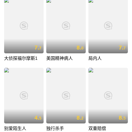
7.
8.
7.
7
0
7
大侦探福尔摩斯1
美国精神病人
局内人
4.
8.
8.
5
2
5
别爱陌生人
独行杀手
双重赔偿