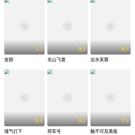
7.
8.
8.
7
3
5
金刚
关山飞渡
出水芙蓉
8.
9.
7.
5
1
5
煤气灯下
将军号
触不可及美版