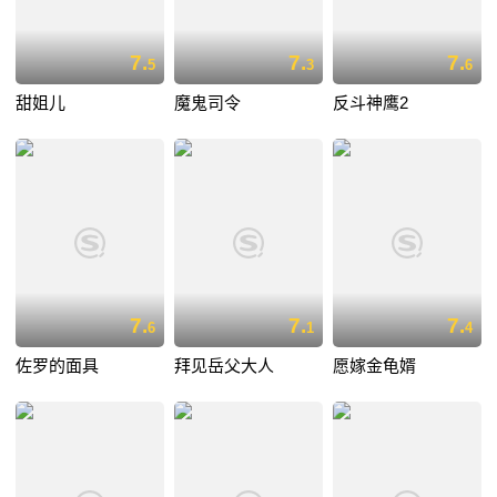
7.
7.
7.
5
3
6
甜姐儿
魔鬼司令
反斗神鹰2
7.
7.
7.
6
1
4
佐罗的面具
拜见岳父大人
愿嫁金龟婿