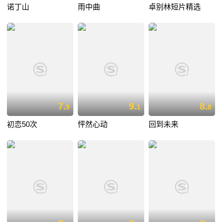
诺丁山
雨中曲
卓别林短片精选
7.
9.
8.
9
1
8
初恋50次
怦然心动
回到未来