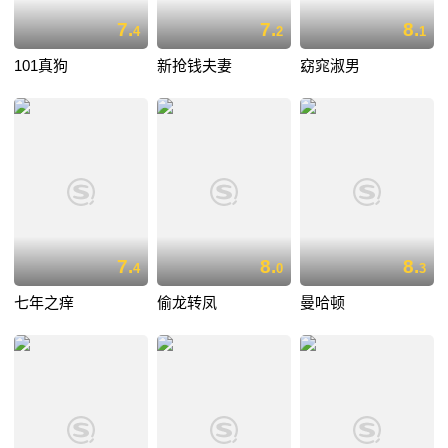
7.
7.
8.
4
2
1
101真狗
新抢钱夫妻
窈窕淑男
7.
8.
8.
4
0
3
七年之痒
偷龙转凤
曼哈顿