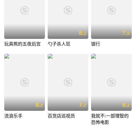
8.
7.
1
5
玩具熊的五夜后宫
勺子杀人狂
银行
8.
7.
8.
3
7
2
流浪乐手
百货店巡视员
我就不:一部理智的
恐怖电影