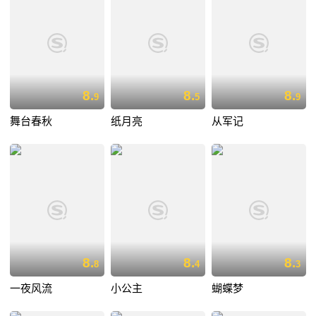
8.
8.
8.
9
5
9
舞台春秋
纸月亮
从军记
8.
8.
8.
8
4
3
一夜风流
小公主
蝴蝶梦