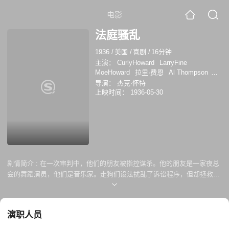
电影
法庭骚乱
1936
/
美国
/
喜剧
/
16分钟
主演：
CurlyHoward
LarryFine
MoeHoward
拉里·费恩
Al Thompson
Arthur Thalasso
Harry Semels
詹姆斯·C·
导演：
杰克·怀特
莫顿
Suzanne Kaaren
埃迪·劳顿
巴德·
上映时间：
1936-05-30
贾米森
Tiny Jones
摩尔·霍华德
剧情简介 :
在一次审判中，他们的朋友被指控谋杀。他的朋友是一家夜总
会的舞蹈演员，他们是音乐家。走狗们设法扰乱了诉讼程序，但却拯救了
他们发现真正凶手身份的那一天。
演职人员