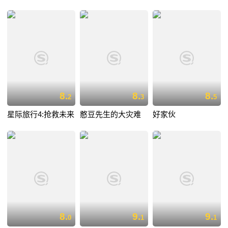
8.
8.
8.
2
3
5
星际旅行4:抢救未来
憨豆先生的大灾难
好家伙
8.
9.
9.
0
1
1