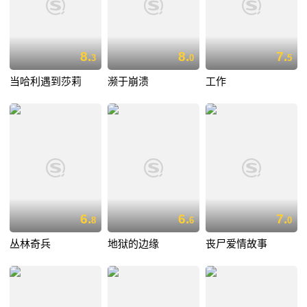
8.
8.
7.
3
0
5
当哈利遇到莎莉
濒于崩溃
工作
6.
6.
7.
8
6
0
丛林奇兵
地狱的边缘
丧尸爱情故事