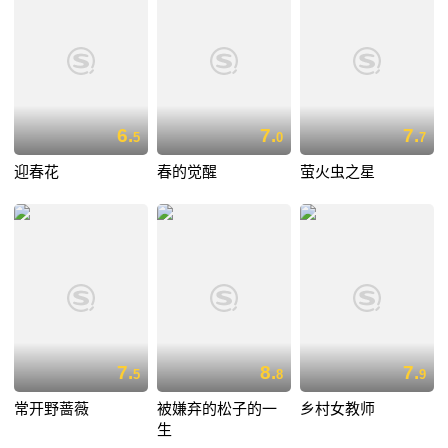
6.
7.
7.
5
0
7
迎春花
春的觉醒
萤火虫之星
7.
8.
7.
5
8
9
常开野蔷薇
被嫌弃的松子的一
乡村女教师
生