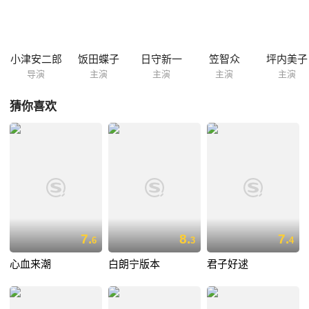
活……
小津安二郎
饭田蝶子
日守新一
笠智众
坪内美子
导演
主演
主演
主演
主演
猜你喜欢
7.
8.
7.
6
3
4
心血来潮
白朗宁版本
君子好逑