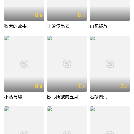
8.
8.
5
2
秋天的故事
让爱传出去
山花绽放
8.
7.
7.
6
9
6
小孩与鹰
随心所欲的五月
名扬四海