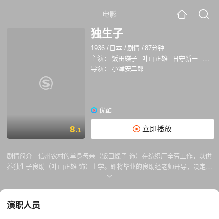
电影
独生子
1936
/
日本
/
剧情
/
87分钟
主演：
饭田蝶子
叶山正雄
日守新一
笠智
导演：
小津安二郎
优酷
8.
立即播放
1
剧情简介 :
信州农村的单身母亲（饭田蝶子 饰）在纺织厂辛劳工作，以供
养独生子良助（叶山正雄 饰）上学。即将毕业的良助经老师开导，决定继
续学业，然家境贫苦令其迟迟无法张口。了解到儿子的心情，为了让他过
上美满的生活，母亲决定无论如何也要将良助送入东京的大学。 十三年岁
月倏忽而过，成年后的良助（日守新一 饰）从学校毕业，娶妻生子，在东
演职人员
京安定下来，母亲则依旧留在信州农村。满怀希望的母亲前往东京，却发
现当初自己倾心培养的儿子只担任夜班老师，收入微薄，过着清贫的生