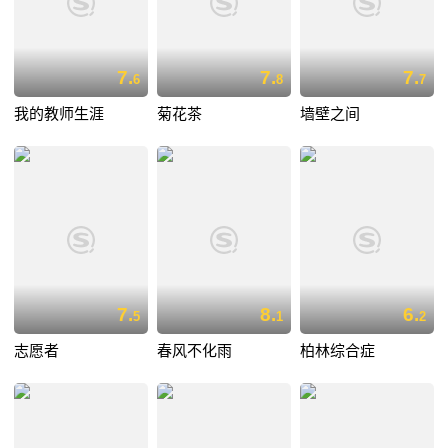
7.
7.
7.
6
8
7
我的教师生涯
菊花茶
墙壁之间
7.
8.
6.
5
1
2
志愿者
春风不化雨
柏林综合症