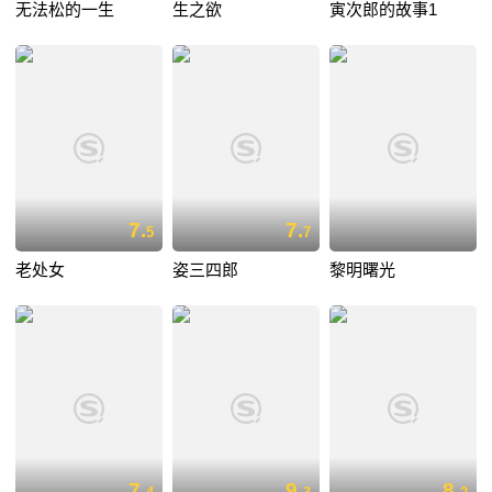
无法松的一生
生之欲
寅次郎的故事1
7.
7.
5
7
老处女
姿三四郎
黎明曙光
7.
9.
8.