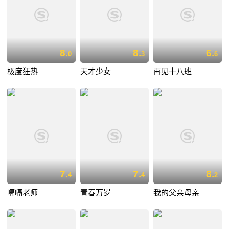
8.
8.
6.
0
3
6
极度狂热
天才少女
再见十八班
7.
7.
8.
4
4
2
嗝嗝老师
青春万岁
我的父亲母亲