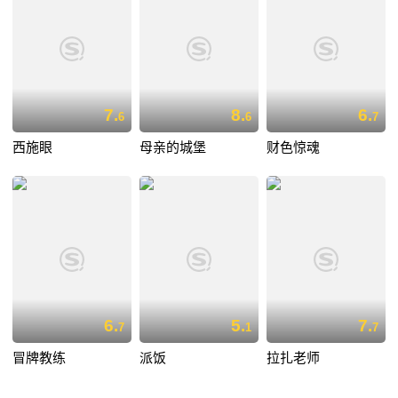
7.
8.
6.
6
6
7
西施眼
母亲的城堡
财色惊魂
6.
5.
7.
7
1
7
冒牌教练
派饭
拉扎老师