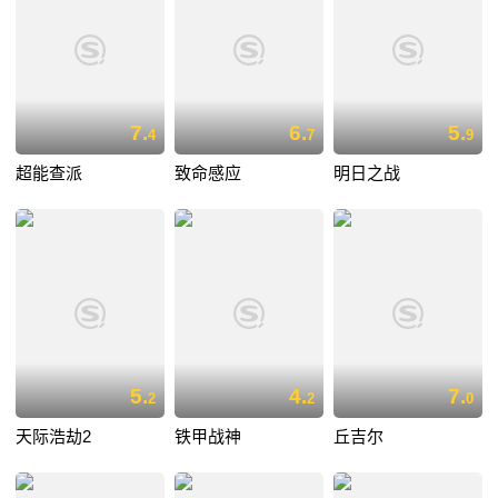
7.
6.
5.
4
7
9
超能查派
致命感应
明日之战
5.
4.
7.
2
2
0
天际浩劫2
铁甲战神
丘吉尔