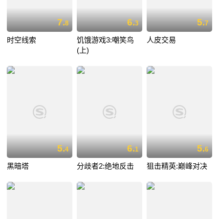
7.
6.
5.
8
3
7
时空线索
饥饿游戏3:嘲笑鸟
人皮交易
(上)
5.
6.
5.
4
1
6
黑暗塔
分歧者2:绝地反击
狙击精英:巅峰对决