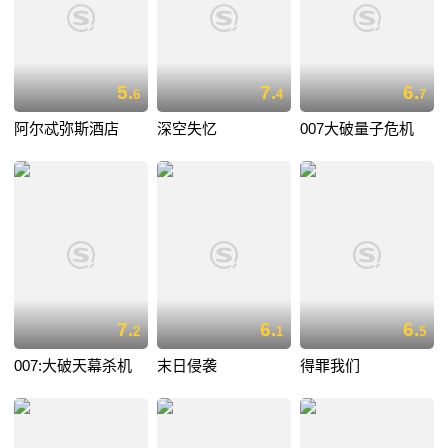
5.
7.
6.
6
4
7
阿尔忒弥斯酒店
深空失忆
007大破量子危机
7.
6.
6.
2
1
5
007:大破天幕杀机
末日侵袭
得罪我们