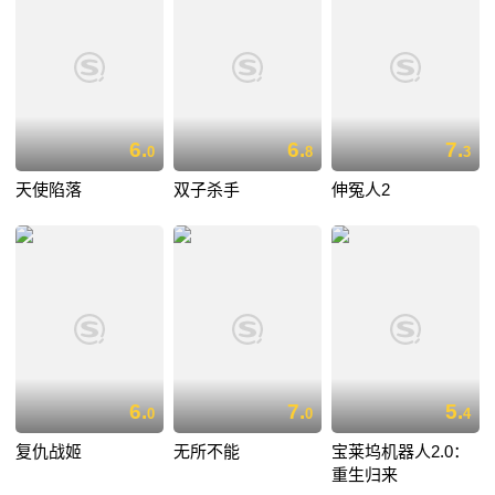
6.
6.
7.
0
8
3
天使陷落
双子杀手
伸冤人2
6.
7.
5.
0
0
4
复仇战姬
无所不能
宝莱坞机器人2.0：
重生归来