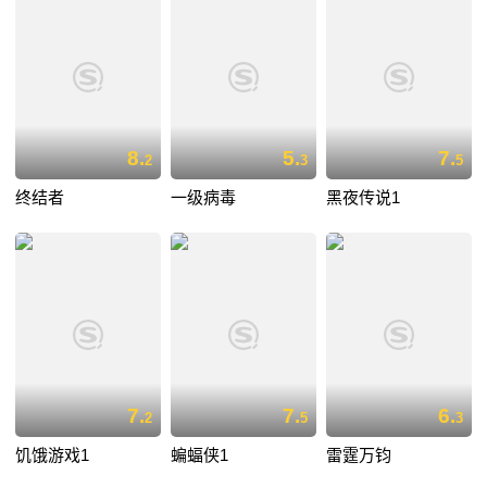
8.
5.
7.
2
3
5
终结者
一级病毒
黑夜传说1
7.
7.
6.
2
5
3
饥饿游戏1
蝙蝠侠1
雷霆万钧