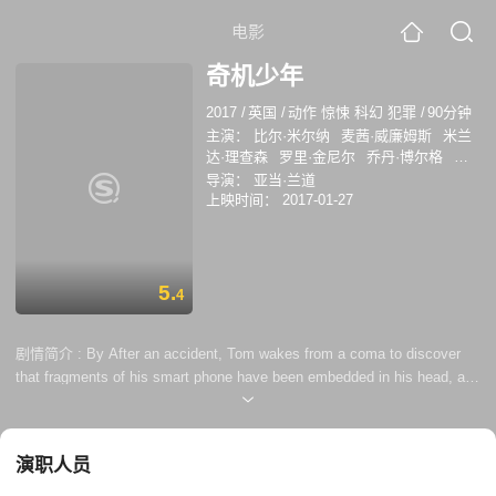
电影
奇机少年
2017
/
英国
/
动作 惊悚 科幻 犯罪
/
90分钟
主演：
比尔·米尔纳
麦茜·威廉姆斯
米兰
达·理查森
罗里·金尼尔
乔丹·博尔格
查
理·帕尔默·罗斯韦尔
阿明·卡丽玛
麦凯尔·
导演：
亚当·兰道
戴维
沙奎尔·阿里-耶布阿
艾蒙·汉道奇
上映时间：
2017-01-27
利昂·阿诺
佩特里斯·琼斯
卡梅伦·杰克
5.
4
剧情简介 :
By After an accident, Tom wakes from a coma to discover
that fragments of his smart phone have been embedded in his head, and
worse, that returning to normal teenage life is impossible because he
has developed a strange set of super powers....
演职人员