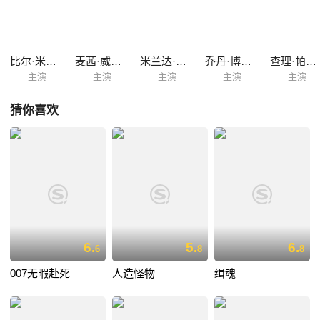
比尔·米尔纳
麦茜·威廉姆斯
米兰达·理查森
乔丹·博尔格
查理·帕尔默·罗斯韦尔
主演
主演
主演
主演
主演
猜你喜欢
6.
5.
6.
6
8
8
007无暇赴死
人造怪物
缉魂