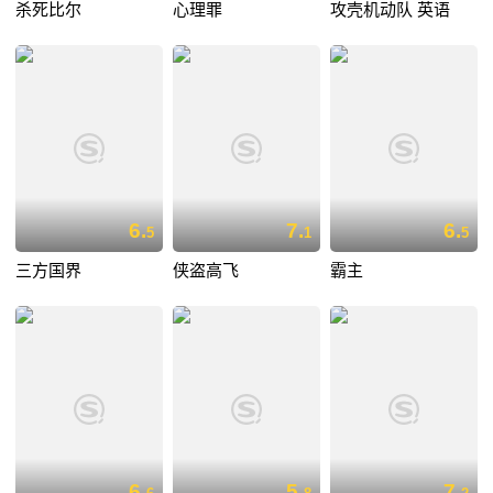
杀死比尔
心理罪
攻壳机动队 英语
6.
7.
6.
5
1
5
三方国界
侠盗高飞
霸主
6.
5.
7.