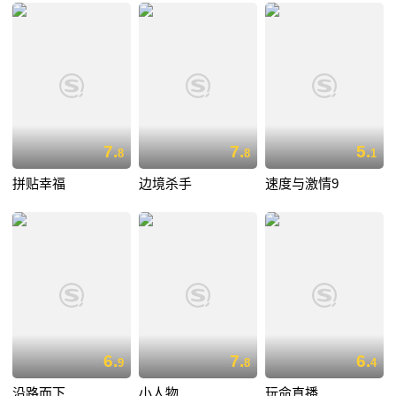
7.
7.
5.
8
8
1
拼贴幸福
边境杀手
速度与激情9
6.
7.
6.
9
8
4
沿路而下
小人物
玩命直播