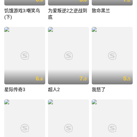
6
8
2
饥饿游戏3:嘲笑鸟
为爱叛逆2之逆战到
致命黑兰
(下)
底
6.
7.
5.
6
0
5
星际传奇3
超人2
我怒了