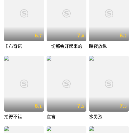
6.
7.
6.
7
0
2
卡布奇诺
一切都会好起来的
暗夜放纵
6.
7.
7.
1
5
5
拍得不错
宣言
水男孩