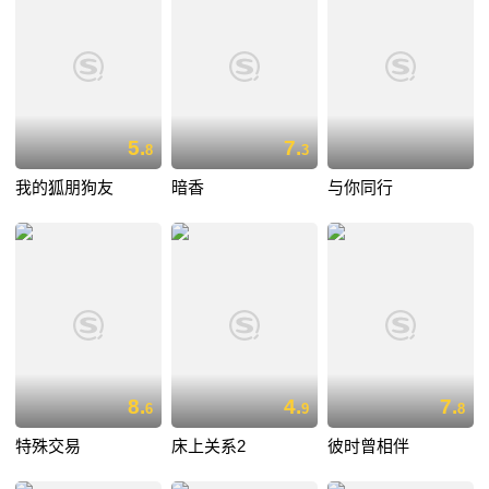
5.
7.
8
3
我的狐朋狗友
暗香
与你同行
8.
4.
7.
6
9
8
特殊交易
床上关系2
彼时曾相伴