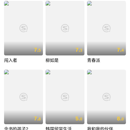
7.
7.
7.
5
3
4
闯入者
柳如是
青春派
7.
5.
8.
8
0
0
念书的孩子2
韩国留学生活
我和我的伙伴