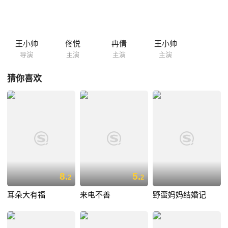
王小帅
佟悦
冉倩
王小帅
导演
主演
主演
主演
猜你喜欢
8.
5.
2
2
耳朵大有福
来电不善
野蛮妈妈结婚记