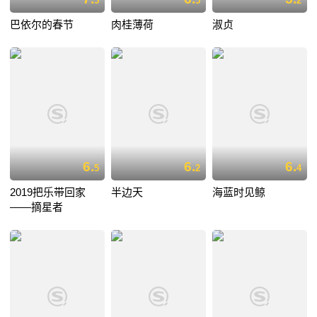
5
5
2
巴依尔的春节
肉桂薄荷
淑贞
6.
6.
6.
5
2
4
2019把乐带回家
半边天
海蓝时见鲸
——摘星者