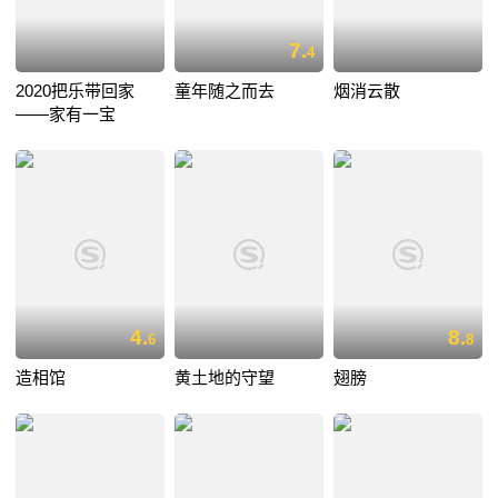
7.
4
2020把乐带回家
童年随之而去
烟消云散
——家有一宝
4.
8.
6
8
造相馆
黄土地的守望
翅膀