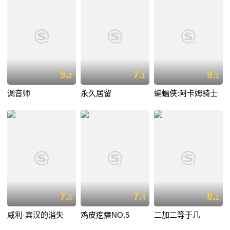
9.
7.
9.
2
1
1
调音师
永久居留
蝙蝠侠:阿卡姆骑士
7.
7.
8.
5
4
1
威利·宾汉的消失
鸡皮疙瘩NO.5
二加二等于几