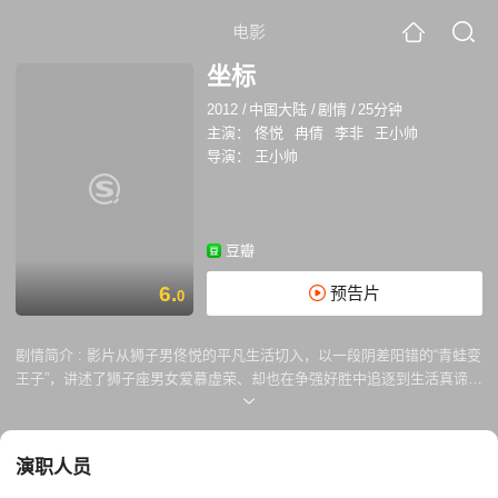
电影
坐标
2012
/
中国大陆
/
剧情
/
25分钟
主演：
佟悦
冉倩
李非
王小帅
导演：
王小帅
豆瓣
6.
预告片
0
剧情简介 :
影片从狮子男佟悦的平凡生活切入，以一段阴差阳错的“青蛙变
王子”，讲述了狮子座男女爱慕虚荣、却也在争强好胜中追逐到生活真谛的
故事。
演职人员