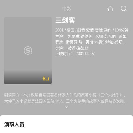
电影
三剑客
2001
/
德国
/
剧情 爱情 冒险 动作
/
104分钟
主演：
凯瑟琳·德纳芙
米娜·苏瓦丽
蒂姆·
罗斯
斯蒂芬·瑞
奥斯卡·奥尔特加·桑切斯
Thomas Goersch
Bill Treacher
史蒂夫·
导演：
彼得·海姆斯
斯皮尔斯
贾斯汀·钱伯斯
尼克·莫兰
上映时间：
2001-09-07
6.
1
剧情简介 :
本片改编自法国著名作家大仲马的原著小说《三个火枪手》，
大仲马的小说就是法国的武侠小说。三个火枪手的故事也曾经被多次搬上
荧幕，不过本片的主角只有一个：达达尼昂。年轻的达达尼昂为了报父母
被杀害的仇，面对巴黎的各色人等，上至皇后和大主教，下至小街陋巷里
的贫民，周旋争斗中演出一幕幕激烈好戏。勇士，恶棍，美人，政客，宫
演职人员
廷，酒肆，旅馆，街头，爱恨情仇交织在17世纪的巴黎。达达尼昂在巴黎
的屋顶上跳跃闪躲，凭着勇气和正义，好斗与多情，在家族的纠葛、国家