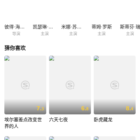
的危机中书写火枪手的前传……
彼得·海姆斯
凯瑟琳·德纳芙
米娜·苏瓦丽
蒂姆·罗斯
斯蒂芬·
导演
主演
主演
主演
主演
猜你喜欢
7.
6.
8.
3
8
4
埃尔塞差点改变世
六天七夜
卧虎藏龙
界的人