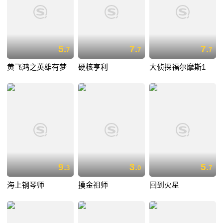
5.
7.
7.
7
7
7
黄飞鸿之英雄有梦
硬核亨利
大侦探福尔摩斯1
9.
3.
5.
3
0
7
海上钢琴师
摸金祖师
回到火星