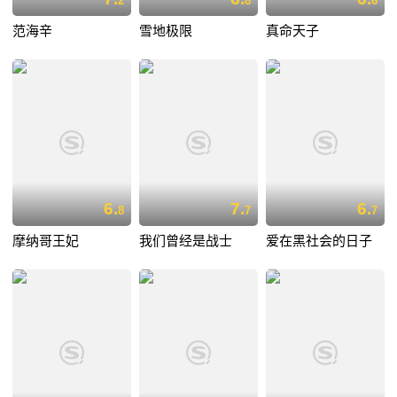
2
8
6
范海辛
雪地极限
真命天子
6.
7.
6.
8
7
7
摩纳哥王妃
我们曾经是战士
爱在黑社会的日子