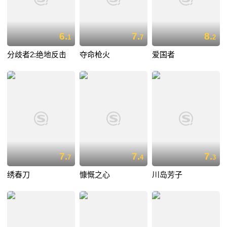
6.
7.
8.
1
7
2
分歧者2:绝地反击
夺命枪火
爱国者
7.
7.
7.
7
4
3
绣春刀
慷慨之心
川岛芳子