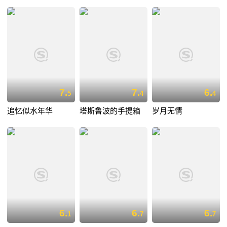
7.
7.
6.
5
4
4
追忆似水年华
塔斯鲁波的手提箱
岁月无情
6.
6.
6.
1
7
7