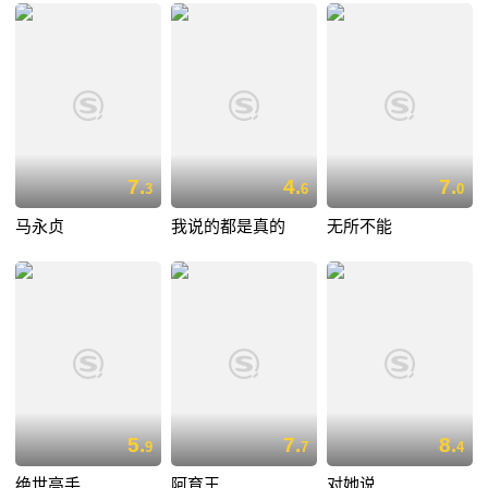
7.
4.
7.
3
6
0
马永贞
我说的都是真的
无所不能
5.
7.
8.
9
7
4
绝世高手
阿育王
对她说