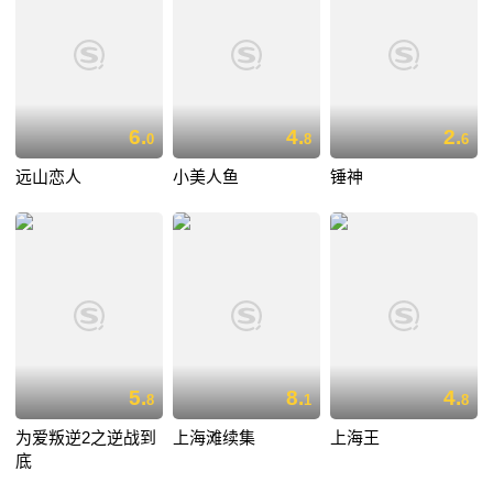
6.
4.
2.
0
8
6
远山恋人
小美人鱼
锤神
5.
8.
4.
8
1
8
为爱叛逆2之逆战到
上海滩续集
上海王
底