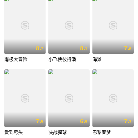
8.
8.
7.
7
1
6
南极大冒险
小飞侠彼得潘
海滩
7.
6.
7.
5
9
3
爱到尽头
决战猩球
巴黎春梦