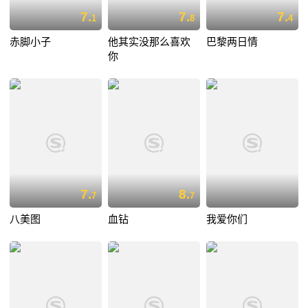
7.
7.
7.
1
8
4
赤脚小子
他其实没那么喜欢
巴黎两日情
你
7.
8.
7
7
八美图
血钻
我爱你们