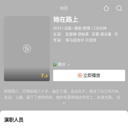
电影
她在路上
2013
/
法国
/
喜剧 剧情
/
116分钟
主演：
凯瑟琳·德纳芙
尼莫·谢夫曼
杰勒德·加诺斯特
导演：
埃马纽埃尔·贝克特
腾讯
7.
立即播放
4
剧情简介 :
贝蒂刚刚六十岁，抽完了烟，走出房子，爬进了自己的汽车，
发动，上路。留下了他的妈妈、她的布雷顿酒店的员工，自谋生路。 但
是，她在路上耽搁了太久的时间，路边的商店都关了门。不过，即使如
此，她没有想过要回到自己平凡的老旧的生活之中。她刚刚得知，自己已
经维持很久的关系的情人，和一个年轻的女性有染；而且，和自己的母亲
演职人员
生活在一起也并不轻松，贝蒂决意要出走一段时间，给自己放一个假，于
是她继续开车上路。 她在路边找了一个老男人要了一只烟，听了听他的爱