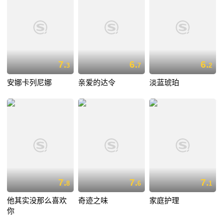
7.
6.
6.
3
7
2
安娜卡列尼娜
亲爱的达令
淡蓝琥珀
7.
7.
7.
8
6
1
他其实没那么喜欢
奇迹之味
家庭护理
你