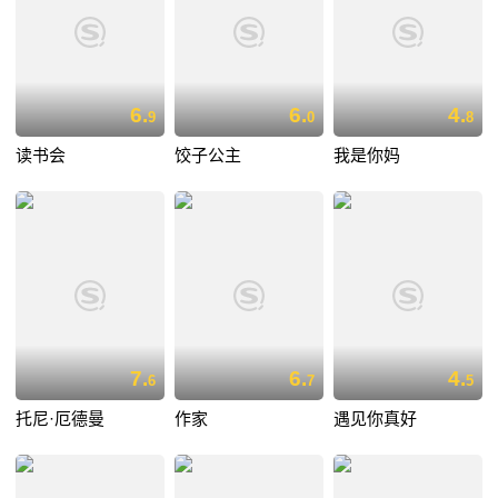
6.
6.
4.
9
0
8
读书会
饺子公主
我是你妈
7.
6.
4.
6
7
5
托尼·厄德曼
作家
遇见你真好