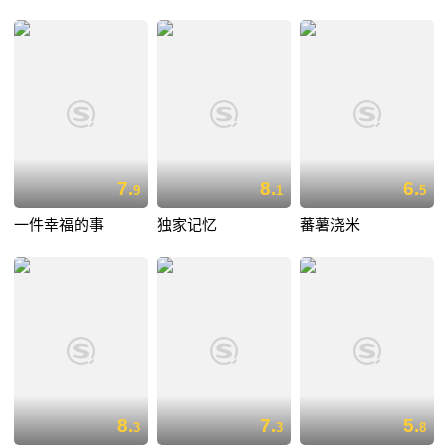
7.
8.
6.
9
1
5
一件幸福的事
独家记忆
蕃薯浇米
8.
7.
5.
3
3
8