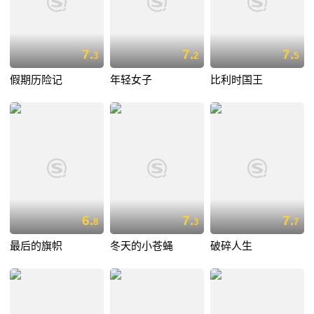
7.
7.
7.
3
2
5
假期历险记
年轻女子
比利时国王
6.
7.
7.
8
3
7
最后的旗帜
冬天的小苍蝇
破碎人生