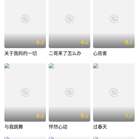
6.
4.
8.
2
2
5
关于我妈的一切
二哥来了怎么办
心房客
6.
9.
7.
6
1
7
与我跳舞
怦然心动
过春天