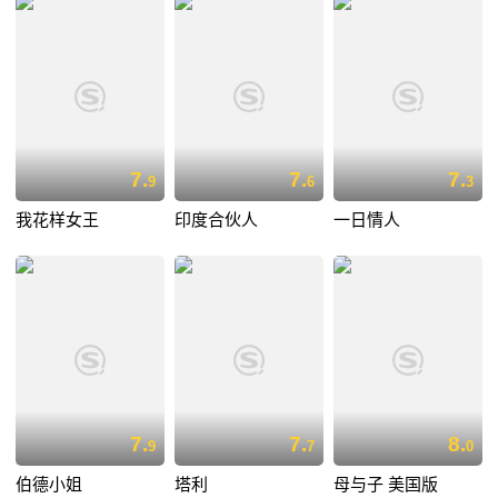
7.
7.
7.
9
6
3
我花样女王
印度合伙人
一日情人
7.
7.
8.
9
7
0
伯德小姐
塔利
母与子 美国版