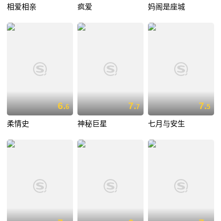
相爱相亲
疯爱
妈阁是座城
6.
7.
7.
6
7
5
柔情史
神秘巨星
七月与安生