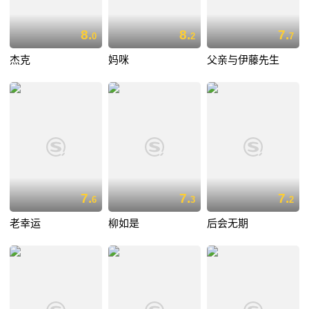
8.
8.
7.
0
2
7
杰克
妈咪
父亲与伊藤先生
7.
7.
7.
6
3
2
老幸运
柳如是
后会无期