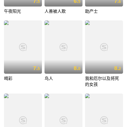
7.
6.
7.
5
5
6
午夜阳光
人善被人欺
助产士
7.
8.
8.
5
0
2
喝彩
鸟人
我和厄尔以及将死
的女孩