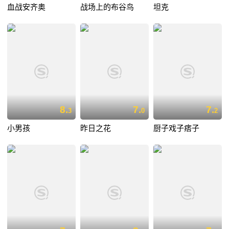
血战安齐奥
战场上的布谷鸟
坦克
8.
7.
7.
3
0
2
小男孩
昨日之花
厨子戏子痞子