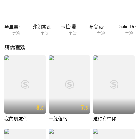
马里奥·莫尼切利
弗朗索瓦·佩里埃
卡拉·曼奇尼
布鲁诺·迪·鲁亚
Duilio Del 
导演
主演
主演
主演
主演
猜你喜欢
8.
7.
0
5
我的朋友们
一笼傻鸟
难得有情郎