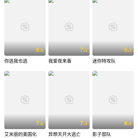
8.
7.
5.
5
5
3
你逃我也逃
我爱夜来香
迷你特攻队
7.
7.
8.
6
4
5
艾米丽的美国化
异想天开大逃亡
影子部队