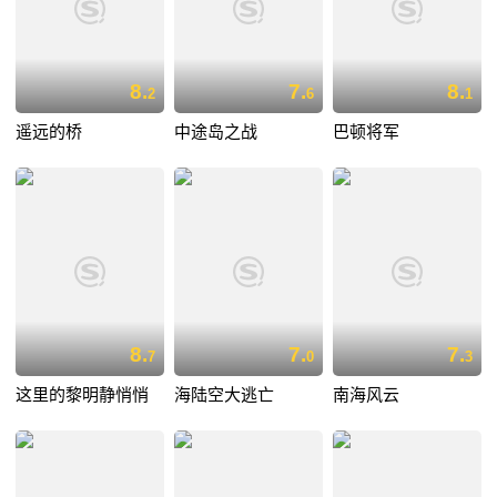
8.
7.
8.
2
6
1
遥远的桥
中途岛之战
巴顿将军
8.
7.
7.
7
0
3
这里的黎明静悄悄
海陆空大逃亡
南海风云