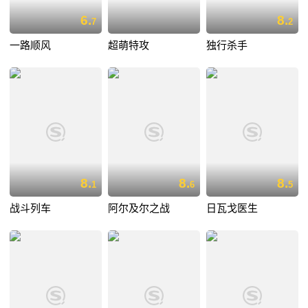
6.
8.
7
2
一路顺风
超萌特攻
独行杀手
8.
8.
8.
1
6
5
战斗列车
阿尔及尔之战
日瓦戈医生