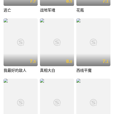
7.
8.
7.
7
5
1
逃亡
战地军魂
花瓶
7.
8.
7.
5
0
1
我最好的敌人
真相大白
西线平魔