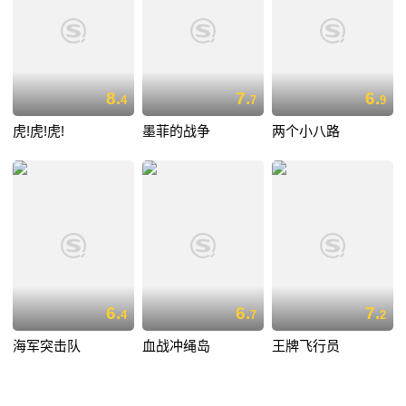
8.
7.
6.
4
7
9
虎!虎!虎!
墨菲的战争
两个小八路
6.
6.
7.
4
7
2
海军突击队
血战冲绳岛
王牌飞行员