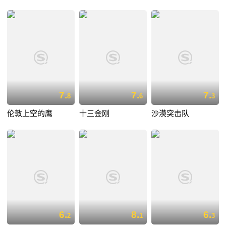
7.
7.
7.
8
6
3
伦敦上空的鹰
十三金刚
沙漠突击队
6.
8.
6.
2
1
3