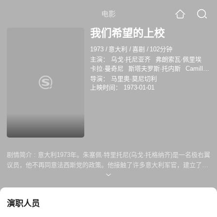
电影
我们希望的上校
1973
/
意大利
/
喜剧
/
102分钟
主演：
乌戈·托尼亚齐
弗朗索瓦·佩里埃
卡拉·曼奇尼
斯塔夫罗斯·托内斯
Camillo
Milli
伦佐·马里尼亚诺
Giuseppe Maffioli
导演：
马里奥·莫尼切利
布鲁诺·迪·鲁亚
Antonino Faa Di Bruno
上映时间：
1973-01-01
Duilio Del Prete
剧情简介 :
意大利1973年。朱塞佩·特里托尼(乌戈·托格纳齐)是一名极右翼
议员，他不再同意法西斯党的政策。他接触了许多意大利军官，建立了关
系网，以便组织政变。事情出了差错，内政部长(内政部长)李·马嘶先生(利
诺·普烈斯)得到了有关at的所有信息。
演职人员