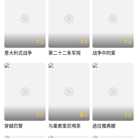
7.
7.
7.
5
5
6
意大利式战争
第二十二条军规
战争中的爱
7.
8.
7.
7
2
3
穿越巴黎
与墨索里尼喝茶
逃往雅典娜