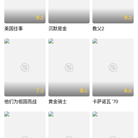
9.
9.
1
3
美国往事
沉默是金
教父2
7.
8.
6.
3
1
8
他们为祖国而战
黄金骑士
卡萨诺瓦 '70