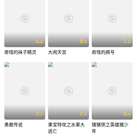
6.
9.
7.
6
4
6
奇怪的袜子精灵
大闹天宫
奇怪的病号
7.
7.
5.
7
1
0
勇敢传说
果宝特攻之水果大
猪猪侠之英雄猪少
逃亡
年