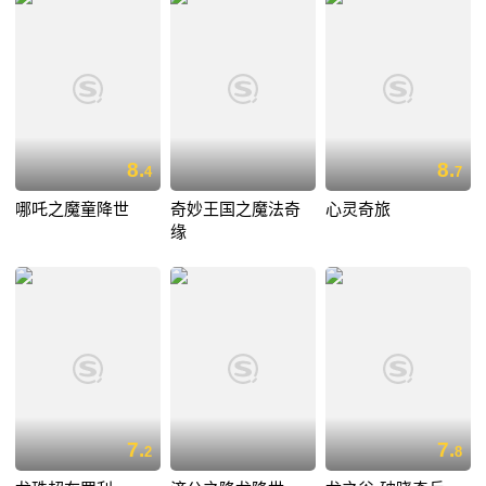
8.
8.
4
7
哪吒之魔童降世
奇妙王国之魔法奇
心灵奇旅
缘
7.
7.
2
8