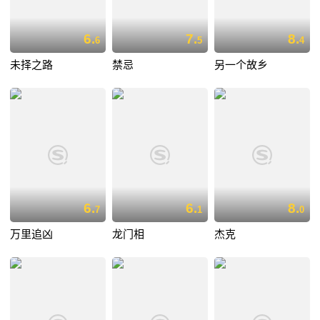
6.
7.
8.
6
5
4
未择之路
禁忌
另一个故乡
6.
6.
8.
7
1
0
万里追凶
龙门相
杰克