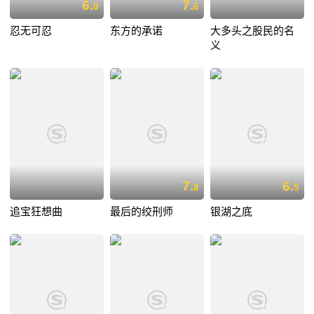
6.
7.
0
6
忍无可忍
东方的承诺
大多头之股民的名
义
7.
6.
8
5
追宝狂想曲
最后的绞刑师
银湖之底