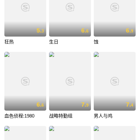
5.
6.
6.
3
6
9
狂热
生日
蚀
6.
7.
7.
6
9
4
血色侦程:1980
战略特勤组
男人与鸡