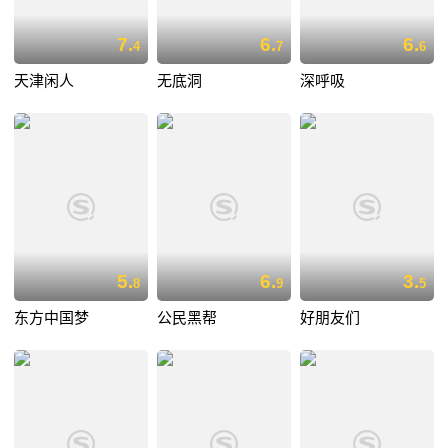
7.
6.
6.
4
7
6
天津闲人
无底洞
深呼吸
5.
6.
3.
8
9
5
东方中国梦
公民黑帮
好朋友们