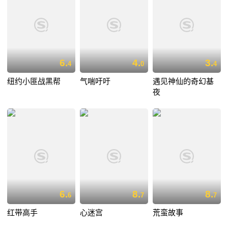
6.
4.
3.
4
0
4
纽约小匪战黑帮
气喘吁吁
遇见神仙的奇幻基
夜
6.
8.
8.
6
7
7
红带高手
心迷宫
荒蛮故事