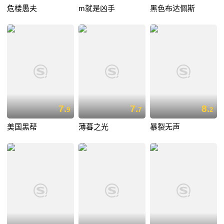
危楼愚夫
m就是凶手
黑色布达佩斯
7.
7.
8.
9
7
2
美国黑帮
薄暮之光
暴裂无声