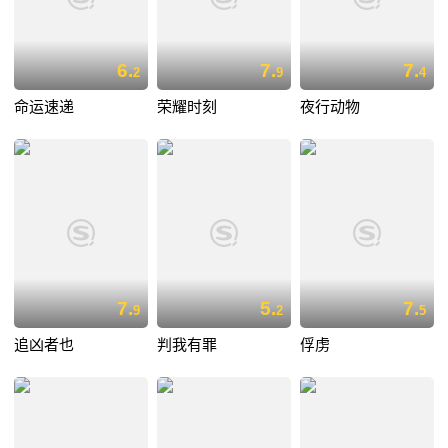
6.
7.
7.
2
9
4
命运速递
荣耀时刻
夜行动物
7.
5.
7.
9
2
5
追凶者也
判我有罪
俘虏