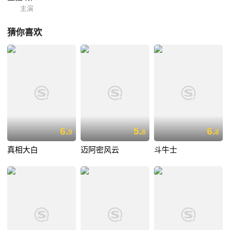
主演
猜你喜欢
6.
5.
6.
9
8
8
真相大白
迈阿密风云
斗牛士