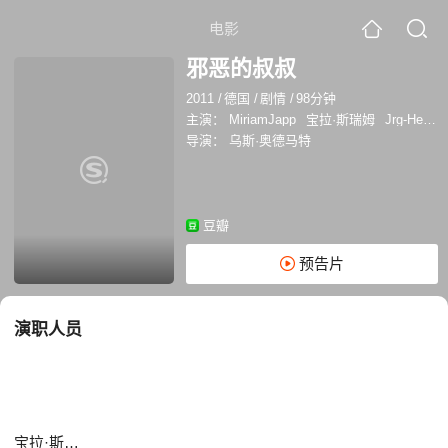
电影
邪恶的叔叔
2011
/
德国
/
剧情
/
98分钟
主演：
MiriamJapp
宝拉·斯瑞姆
Jrg-HeinrichBenthien
导演：
乌斯·奥德马特
豆瓣
预告片
演职人员
宝拉·斯瑞姆