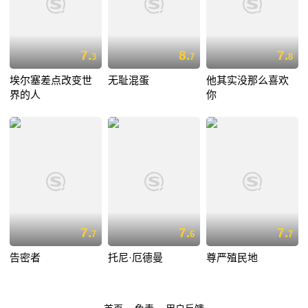
7.
8.
7.
3
7
8
埃尔塞差点改变世
无耻混蛋
他其实没那么喜欢
界的人
你
7.
7.
7.
7
6
7
告密者
托尼·厄德曼
尊严殖民地