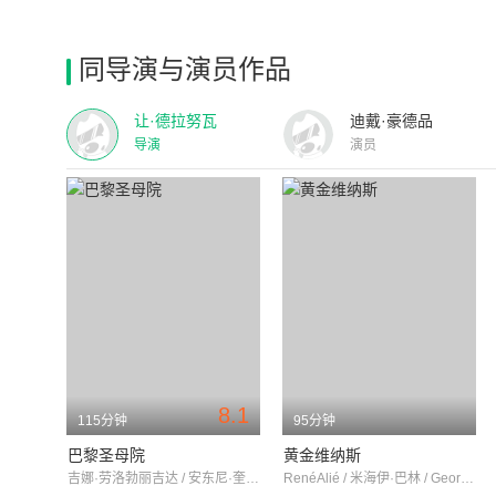
同导演与演员作品
让·德拉努瓦
迪戴·豪德品
导演
演员
8.1
115分钟
95分钟
巴黎圣母院
黄金维纳斯
吉娜·劳洛勃丽吉达 / 安东尼·奎恩 / 让·达奈
RenéAlié / 米海伊·巴林 / GeorgesBever