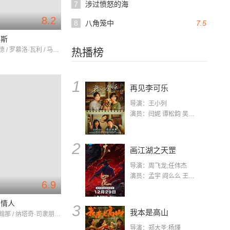
7
涉过愤怒的海
8.2
8
八角笼中
7.5
尼斯
德克·博加德 / 罗慕洛·瓦利 / 马克·伯恩斯
热播榜
1
再见李可乐
导演：王小列
演员：闫妮 谭松韵 吴京 蒋龙 赵小棠 冯雷 李虎城 平安 小七 小可乐
2
画江湖之天罡
导演：周飞龙;任伟杰
演员：孟宇 阎么么 王凯 郭政建 阎萌萌 杨默 高枫 齐斯伽 刘芊含 马程
6.9
弟情人
3
我本是高山
提拉帕·洛翰那 / 纳塔奇·司隶朋通 / 威扎瓦·韬翰卢
导演：郑大圣;杨瑾