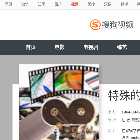
网页
微信
知乎
图片
视频
医疗
汉语
翻译
首页
电影
电视剧
综艺
特殊
上 映：
1964-09-0
导 演：
让·德拉努
简 介：
在寄宿学
波 Fran