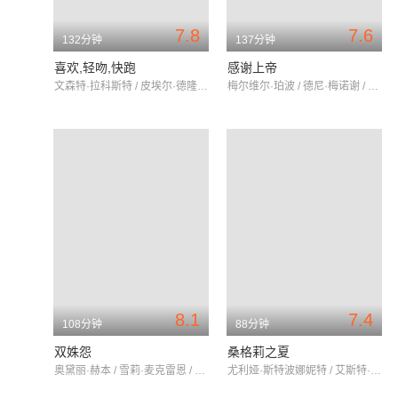
7.8
7.6
132分钟
137分钟
喜欢,轻吻,快跑
感谢上帝
文森特·拉科斯特 / 皮埃尔·德隆尚 / 德尼·波达利德斯
梅尔维尔·珀波 / 德尼·梅诺谢 / 斯万·阿劳德
8.1
7.4
108分钟
88分钟
双姝怨
桑格莉之夏
奥黛丽·赫本 / 雪莉·麦克雷恩 / 詹姆斯·加纳
尤利娅·斯特波娜妮特 / 艾斯特·蒂奇 / 朱拉特·索蒂特