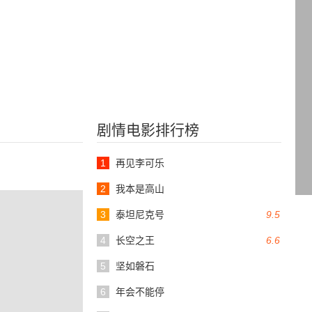
剧情电影排行榜
1
再见李可乐
2
我本是高山
3
泰坦尼克号
9.5
4
长空之王
6.6
5
坚如磐石
6
年会不能停