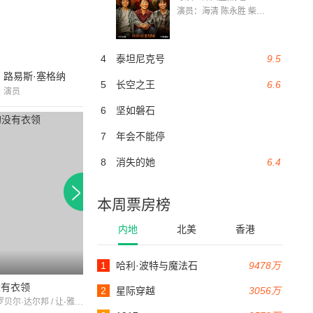
演员：海清 陈永胜 柴烨 王玥婷 万国鹏 美朵达瓦 赵瑞婷 罗解艳 郭莉娜 潘家艳
4
泰坦尼克号
9.5
路易斯·塞格纳
5
长空之王
6.6
演员
6
坚如磐石
7
年会不能停
8
消失的她
6.4
本周票房榜
内地
北美
香港
1
哈利·波特与魔法石
9478万
107分钟
没有衣领
永恒的回忆
theenigmaticmist
2
星际穿越
3056万
让·迦本 / 罗贝尔·达尔邦 / 让-雅克·德尔伯
玛德琳·索洛涅 / 让·马莱 / 让·缪拉