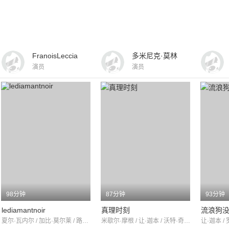
FranoisLeccia
多米尼克·莫林
演员
演员
98分钟
87分钟
93分钟
lediamantnoir
真理时刻
流浪狗
夏尔·瓦内尔 / 加比·莫尔莱 / 路易丝·卡莱蒂
米歇尔·摩根 / 让·迦本 / 沃特·奇亚里