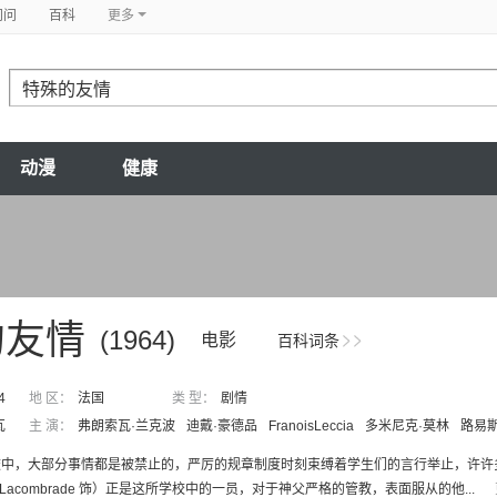
问问
百科
更多
动漫
健康
的友情
(1964)
电影
百科词条
4
地 区：
法国
类 型：
剧情
瓦
主 演：
弗朗索瓦·兰克波
迪戴·豪德品
FranoisLeccia
多米尼克·莫林
路易斯
校中，大部分事情都是被禁止的，严厉的规章制度时刻束缚着学生们的言行举止，许许
cis Lacombrade 饰）正是这所学校中的一员，对于神父严格的管教，表面服从的他...