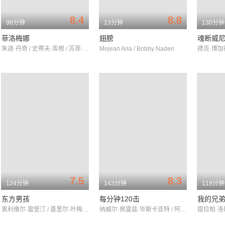
8.4
8.8
98分钟
13分钟
130分钟
菲洛梅娜
翅膀
魂断威
朱迪·丹奇 / 史蒂夫·库根 / 苏菲·肯尼迪·克拉克
Mojean Aria / Bobby Naderi
7.5
8.3
124分钟
143分钟
119分钟
东方男孩
每分钟120击
我的兄
奥利维尔·雷堡汀 / 基里尔·叶梅利亚诺夫 / 丹尼尔·沃罗比耶夫
纳威尔·佩雷兹·毕斯卡亚特 / 阿诺德·瓦卢瓦 / 阿黛拉·哈内尔