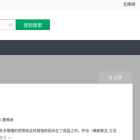
无障碍
分享
·塞格纳
多多懵懂的感情就这样被强权扼杀在了摇篮之中。乔治（弗朗索瓦·兰克
更多