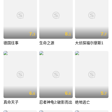
7.
8.
7.
3
1
7
德国往事
生命之源
大侦探福尔摩斯1
6.
6.
5.
6
6
7
真命天子
忍者神龟2:破影而出
绝地逃亡