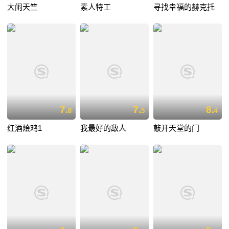
大闹天竺
素人特工
寻找幸福的赫克托
7.
7.
8.
8
5
4
红酒烩鸡1
我最好的敌人
敲开天堂的门