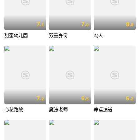
7.
7.
8.
1
0
0
甜蜜幼儿园
双重身份
鸟人
7.
6.
6.
2
5
2
心花路放
魔法老师
命运速递