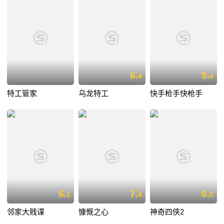
6.
5.
4
4
特工管家
乌龙特工
快手枪手快枪手
6.
7.
6.
1
4
5
邻家大贱谍
慷慨之心
神奇四侠2