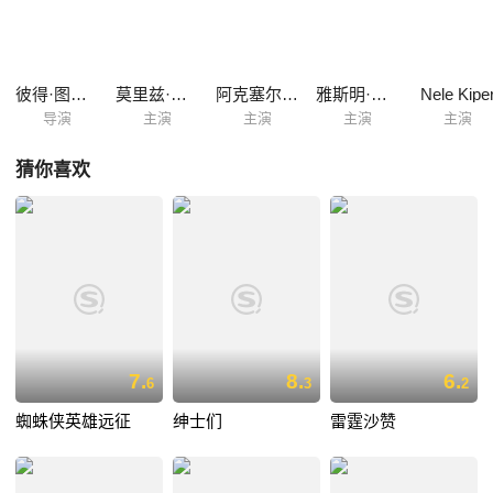
款，却被提尔拒绝了。就这样，提尔成为了纳博的俘虏，被迫跟随着这位
劫匪先生一起踏上了逃往的旅途。
彼得·图万斯
莫里兹·布雷多
阿克塞尔·施泰因
雅斯明·格拉特
Nele Kipe
导演
主演
主演
主演
主演
猜你喜欢
7.
8.
6.
6
3
2
蜘蛛侠英雄远征
绅士们
雷霆沙赞