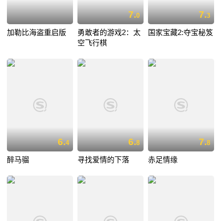
7.
7.
0
3
加勒比海盗重启版
勇敢者的游戏2：太
国家宝藏2:夺宝秘笈
空飞行棋
6.
6.
7.
4
8
8
醉马骝
寻找爱情的下落
赤足情缘