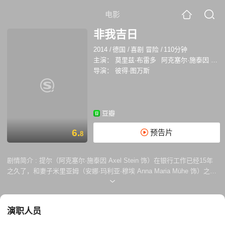
电影
非我吉日
2014
/
德国
/
喜剧 冒险
/
110分钟
主演：
莫里兹·布雷多
阿克塞尔·施泰因
雅
导演：
彼得·图万斯
豆瓣
6.
预告片
8
剧情简介 :
提尔（阿克塞尔·施泰因 Axel Stein 饰）在银行工作已经15年
之久了，和妻子米里亚姆（安娜·玛利亚·穆埃 Anna Maria Mühe 饰）之间
的感情也非常的稳定。这15年间，提尔的生活一直风平浪静，每一天都是
前一天的复制黏贴，虽然这样的日子难免会令提尔感到枯燥，但相比较而
言，能够一家人一直幸福的生活在一起显然更加的重要。 这一天，提尔的
演职人员
生活彻底被颠覆了，他所在的银行里发生了抢劫案，劫匪是一位名叫纳博
（莫里兹·布雷多 Moritz Bleibtreu 饰），前一天，纳博试图向提尔申请贷