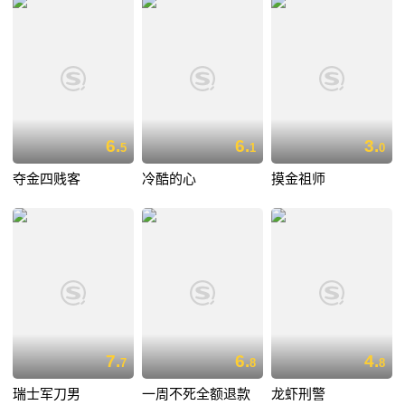
6.
6.
3.
5
1
0
夺金四贱客
冷酷的心
摸金祖师
7.
6.
4.
7
8
8
瑞士军刀男
一周不死全额退款
龙虾刑警