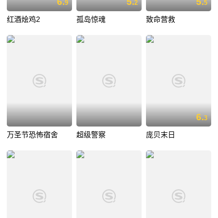
6.
5.
5.
9
2
5
红酒烩鸡2
孤岛惊魂
致命营救
6.
3
万圣节恐怖宿舍
超级警察
庞贝末日