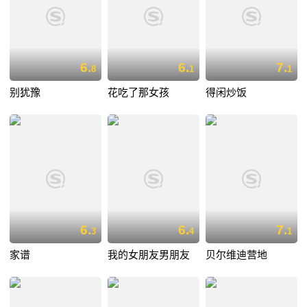
6.
6.
7.
8
1
1
别犹豫
花吃了那女孩
得闲炒饭
6.
6.
7.
3
4
1
家谱
我的女朋友男朋友
贝尔维迪营地