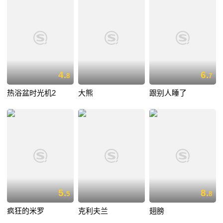
4.
6.
8
7
热浴盆时光机2
大熊
跟别人睡了
5.
8.
5
8
疯狂的米罗
克利夫兰
翅膀