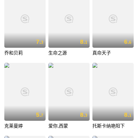
7.
8.
6.
3
1
6
乔和贝莉
生命之源
真命天子
5.
8.
8.
7
3
1
克莱曼婷
爱你,西蒙
托斯卡纳艳阳下