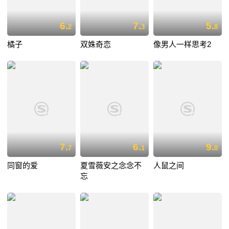
6.
7.
5.
2
3
8
橘子
双姝奇恋
像男人一样思考2
7.
6.
9.
7
1
0
同窗的爱
夏雪薇安之念念不
人鼠之间
忘