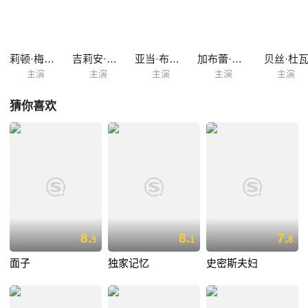
莉顿·梅斯特
吉莉安·雅各布斯
亚当·布罗迪
加布蕾·丝迪贝
贝丝·杜
主演
主演
主演
主演
主演
猜你喜欢
8.
8.
7.
9
1
8
面子
独家记忆
史密斯夫妇