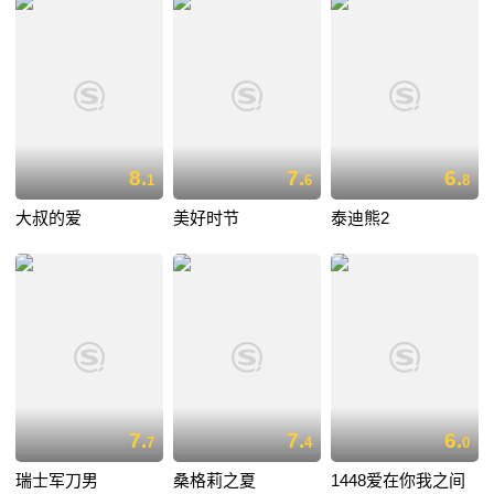
8.
7.
6.
1
6
8
大叔的爱
美好时节
泰迪熊2
7.
7.
6.
7
4
0
瑞士军刀男
桑格莉之夏
1448爱在你我之间