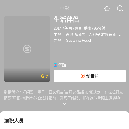
电影
生活伴侣
2014
/
美国
/
喜剧 爱情
/
95分钟
主演：
莉顿·梅斯特
吉莉安·雅各布斯
亚当·
导演：
Susanna Fogel
优酷
6.
预告片
7
剧情简介 :
好闺蜜一辈子，直女佩吉(吉莉安·雅各布斯)决定，在拉拉好友
萨莎(莉顿·梅斯特)能合法结婚前，誓死不结婚，却在这节骨眼上遭遇Mr.
Right。
演职人员