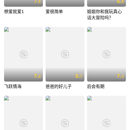
7.
6.
6
8
想爱就爱1
爱很简单
姐姐你和我玩真心
话大冒险吗？
7.
6.
7.
6
7
3
飞跃情海
爸爸的好儿子
后会有期