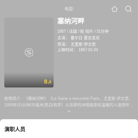
电影
塞纳河畔
1957
/
法国
/
船 短片
/
31分钟
主演：
塞尔日·雷吉亚尼
导演：
尤里斯·伊文思
上映时间：
1957-01-01
8.
8
剧情简介 :
《塞纳河畔》（La Seine a rencontré Paris，尤里斯·伊文思，
1958年|31分钟|35毫米|黑白|有声）以浓厚的诗情画意和温暖的人道情怀描
绘了巴黎风情。影片开始，摄影机宛如轻盈的小船航行在塞纳河上，划过
充满乡野气息的城郊，缓缓进入巴黎市区。接着，摄影机在塞纳河两岸驻
足，展现岸边的生活场景：一个男人正在给自己补鞋，成群的市民漫无目
演职人员
的地闲逛，几个小痞子目不转睛地盯视在岸边拍照的女模特，恋人们旁若
无人地沉溺在甜蜜的二人世界。一阵急雨袭来，人们迅速跑开。本片的创