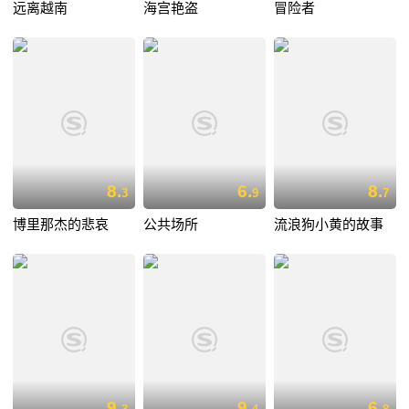
远离越南
海宫艳盗
冒险者
8.
6.
8.
3
9
7
博里那杰的悲哀
公共场所
流浪狗小黄的故事
9.
9.
6.