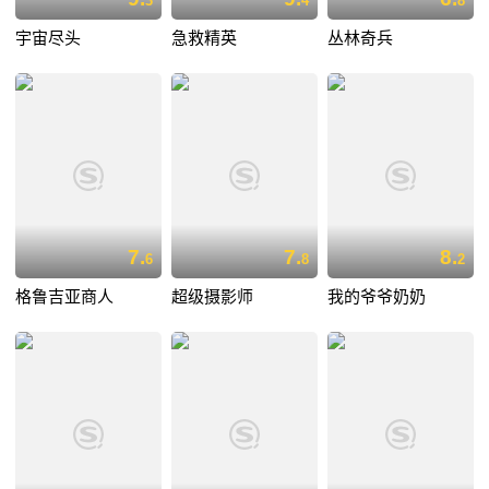
3
4
8
宇宙尽头
急救精英
丛林奇兵
7.
7.
8.
6
8
2
格鲁吉亚商人
超级摄影师
我的爷爷奶奶