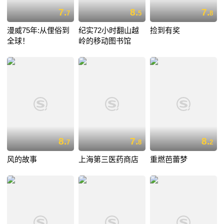
7.
8.
7.
7
5
8
漫威75年:从俚俗到
纪实72小时翻山越
捡到有奖
全球！
岭的移动图书馆
8.
7.
8.
7
8
2
风的故事
上海第三医药商店
重燃芭蕾梦