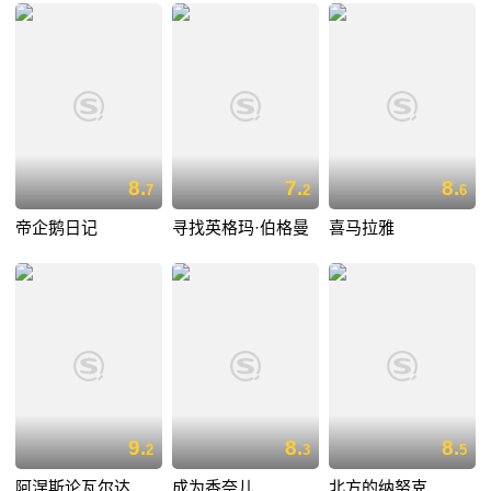
8.
7.
8.
7
2
6
帝企鹅日记
寻找英格玛·伯格曼
喜马拉雅
9.
8.
8.
2
3
5
阿涅斯论瓦尔达
成为香奈儿
北方的纳努克