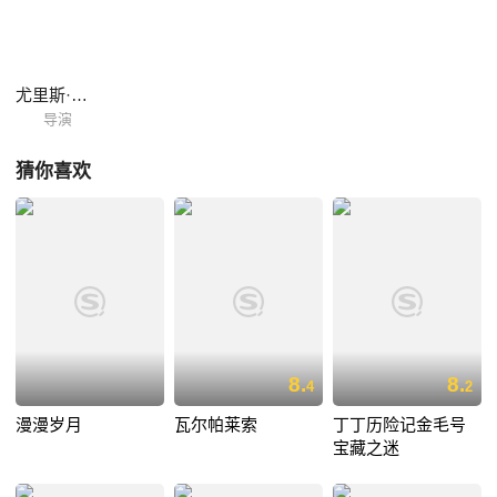
意源自法国电影史学家乔治·萨杜尔，试图在塞纳河与巴黎相逢的地方表现
巴黎的风土人情（本片原名《塞纳河与巴黎相逢》。本片并非描写塞纳河
和巴黎景色的风光片，而是一首充满温暖和煦的柔情、宽容慈悲的人道情
怀以及洞察世事的幽默感的诗篇。本片拍摄完成不久就曾在中国放映，而
尤里斯·伊文思
且是导演亲自带来的拷...
导演
猜你喜欢
8.
8.
4
2
漫漫岁月
瓦尔帕莱索
丁丁历险记金毛号
宝藏之迷