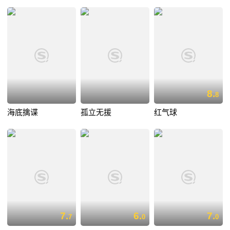
8.
8
海底擒谍
孤立无援
红气球
7.
6.
7.
7
0
0