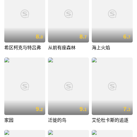
8.
8.
6.
0
7
7
希区柯克与特吕弗
从前有座森林
海上火焰
9.
9.
7.
2
1
3
家园
迁徙的鸟
艾伦杜卡斯的追逐