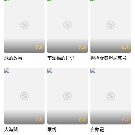
7.
7.
6.
9
2
3
球的故事
李润福的日记
拇指版泰坦尼克号
7.
7.
7.
6
9
3
大海贼
眼线
白鲸记