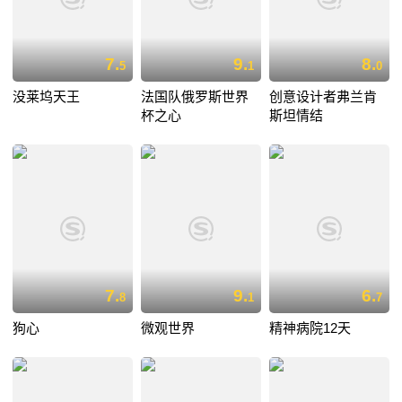
7.
9.
8.
5
1
0
没莱坞天王
法国队俄罗斯世界
创意设计者弗兰肯
杯之心
斯坦情结
7.
9.
6.
8
1
7
狗心
微观世界
精神病院12天