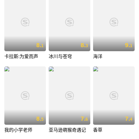
8.
8.
9.
1
3
1
卡拉斯:为爱而声
冰川与苍穹
海洋
8.
7.
7.
5
6
4
我的小学老师
亚马逊萌猴奇遇记
香草