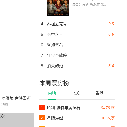
演员：海清 陈永胜 柴烨 王玥婷 万国鹏 美朵达瓦 赵瑞婷 罗解艳 郭莉娜 潘家艳
4
泰坦尼克号
9.5
5
长空之王
6.6
6
坚如磐石
7
年会不能停
8
消失的她
6.4
本周票房榜
内地
北美
香港
哈维尔·古铁雷斯
演员
1
哈利·波特与魔法石
9478万
2
星际穿越
3056万