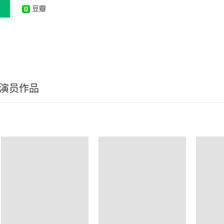
豆瓣
/演员作品