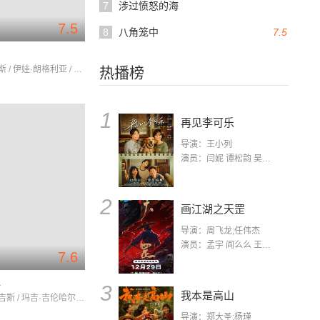
7
涉过愤怒的海
7.5
8
八角笼中
7.5
艾德·哈里斯 / 伊娃·朗格利亚 / 迈克尔·佩纳
热播榜
1
再见李可乐
导演：王小列
演员：闫妮 谭松韵 吴京 蒋龙 赵小棠 冯雷 李虎城 平安 小七 小可乐
2
画江湖之天罡
导演：周飞龙;任伟杰
演员：孟宇 阎么么 王凯 郭政建 阎萌萌 杨默 高枫 齐斯伽 刘芊含 马程
7.6
心
3
我本是高山
杰夫·布里吉斯 / 玛吉·吉伦哈尔 / 科林·法瑞尔
导演：郑大圣;杨瑾