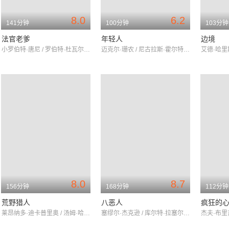
8.0
6.2
141分钟
100分钟
103分钟
法官老爹
年轻人
边境
小罗伯特·唐尼 / 罗伯特·杜瓦尔 / 维拉·法米加
迈克尔·珊农 / 尼古拉斯·霍尔特 / 艾丽·范宁
8.0
8.7
156分钟
168分钟
112分钟
荒野猎人
八恶人
疯狂的
莱昂纳多·迪卡普里奥 / 汤姆·哈迪 / 多姆纳尔·格里森
塞缪尔·杰克逊 / 库尔特·拉塞尔 / 詹妮弗·杰森·李