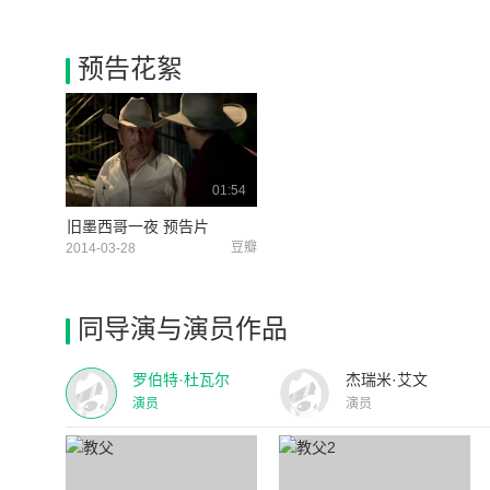
预告花絮
01:54
旧墨西哥一夜 预告片
豆瓣
2014-03-28
同导演与演员作品
罗伯特·杜瓦尔
杰瑞米·艾文
演员
演员