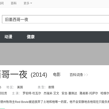
问问
百科
更多
动漫
健康
西哥一夜
(2014)
电影
百科词条
6
地 区：
美国
类 型：
剧情
阿拉贡
主 演：
罗伯特·杜瓦尔
杰瑞米·艾文
安吉·塞佩达
路易斯·托萨尔
哈维尔
德州牧场主Red Bovie被迫放弃了土地和他唯一的家，他不会安静地去他现在只能