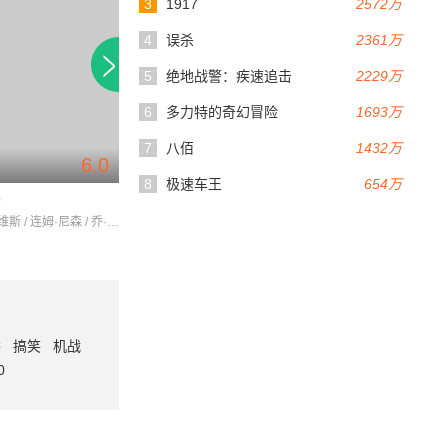
3
1917
2572万
4
误杀
2361万
5
绝地战警：疾速追击
2229万
6
多力特的奇幻冒险
1693万
7
八佰
1432万
6.0
8.5
147分钟
135分钟
8
极速车王
654万
众
现代启示录
红字
维奥拉·戴维斯 / 连姆·尼森 / 乔·博恩瑟
马丁·辛 / 马龙·白兰度 / 罗伯特·杜瓦尔
番
搞笑
机战
0