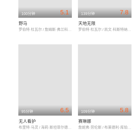
5.1
7.8
100分钟
139分钟
野马
天地无限
罗伯特·杜瓦尔 / 詹姆斯·弗兰科 / 安吉·塞佩达
罗伯特·杜瓦尔 / 凯文·科斯特纳 / 安妮特·贝宁
6.5
5.8
95分钟
109分钟
无人看护
赛琳娜
布里特·马灵 / 海莉·斯坦菲尔德 / 萨姆·沃辛顿
詹妮弗·劳伦斯 / 布莱德利·库珀 / 托比·琼斯