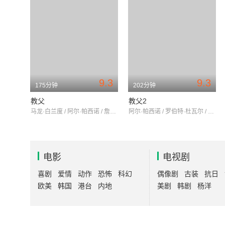
9.3
9.3
175分钟
202分钟
教父
教父2
马龙·白兰度 / 阿尔·帕西诺 / 詹姆斯·肯恩
阿尔·帕西诺 / 罗伯特·杜瓦尔 / 黛安·基顿
电影
电视剧
喜剧
爱情
动作
恐怖
科幻
偶像剧
古装
抗日
欧美
韩国
港台
内地
美剧
韩剧
杨洋