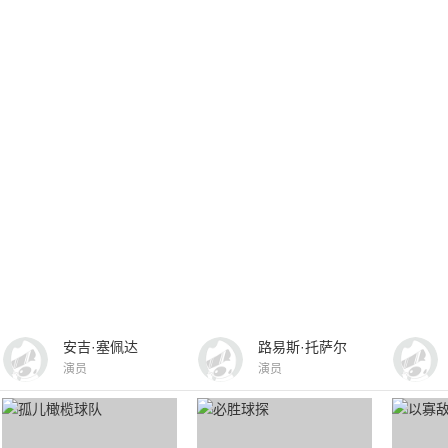
安吉·塞佩达
路易斯·托萨尔
演员
演员