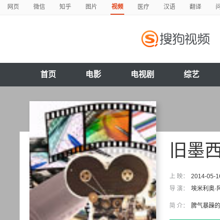
网页
微信
知乎
图片
视频
医疗
汉语
翻译
首页
电影
电视剧
综艺
旧墨
上 映：
2014-05-1
导 演：
埃米利奥·
简 介：
脾气暴躁的