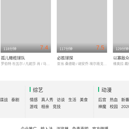
7.4
7.5
118分钟
117分钟
129分钟
孤儿橄榄球队
必胜球探
以寡敌
罗伯特·杜瓦尔 / 凡妮莎·肖 / 马丁·辛
亚当·桑德勒 / 胡安乔·埃尔南戈麦斯 / 罗伯特·杜瓦尔
综艺
动漫
谍战
泰剧
情感
真人秀
访谈
生活
美食
后宫
热血
新
游戏
相亲
竞技
神魔
校园
202
企业推广
-
输入法
-
浏览器
-
免责声明
-
官方微博