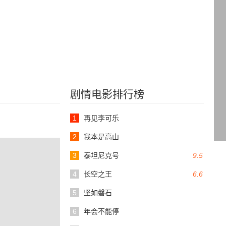
剧情电影排行榜
1
再见李可乐
2
我本是高山
3
泰坦尼克号
9.5
4
长空之王
6.6
5
坚如磐石
6
年会不能停