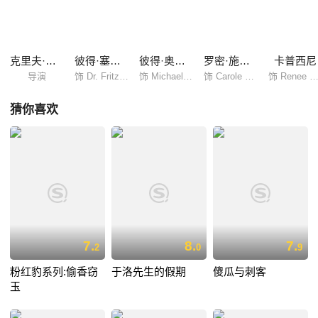
笑料，演员均有如热锅上的蚂蚁走来走去，气氛相当热闹。影片由英国著
名喜剧演员彼得·塞勒斯出演搞笑医生的角色，而以出演《阿拉伯的劳伦
斯》成名的英国影星彼得·奥图...
克里夫·唐纳
彼得·塞勒斯
彼得·奥图尔
罗密·施奈德
卡普西尼
导演
饰 Dr. Fritz Fassbender
饰 Michael James
饰 Carole Werner
饰 Renee Lefebv
猜你喜欢
7.
8.
7.
2
0
9
粉红豹系列:偷香窃
于洛先生的假期
傻瓜与刺客
玉