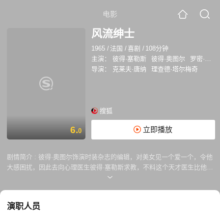
电影
风流绅士
1965
/
法国
/
喜剧
/
108分钟
主演：
彼得·塞勒斯
彼得·奥图尔
罗密·施耐德
导演：
克莱夫·唐纳
理查德·塔尔梅奇
搜狐
6.
立即播放
0
剧情简介 :
彼得·奥图尔饰演时装杂志的编辑，对美女见一个爱一个，令他
大感困扰，因此去向心理医生彼得·塞勒斯求教，不料这个天才医生比他还
疯狂。加上损友伍迪·艾伦又从中搞局，使他跟未婚妻罗密·施奈德之间的
关系更形混乱。 这部影片由后来成为美国著名导演的伍迪·艾伦编剧，这
也是他步入影坛的处女作，他还在其中担纲演出。影片由英国导演克莱夫·
演职人员
唐纳执导。影片以一个情场过于无往不利的男人却又一个劲地想对未婚妻
守节这样的荒诞情节，演绎了一场两性讽刺喜剧。全片充满擦抢走火式的