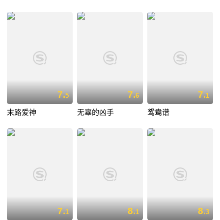
7.
7.
7.
5
6
1
末路爱神
无辜的凶手
鸳鸯谱
7.
8.
8.
1
1
3