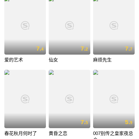
7.
7.
7.
4
2
7
爱的艺术
仙女
麻烦先生
7.
5.
5
9
春花秋月何时了
黄昏之恋
007别传之皇家夜总