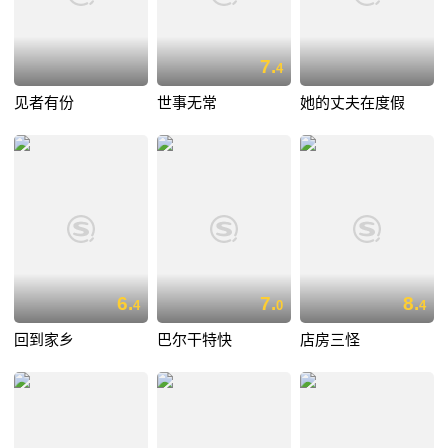
7.
4
见者有份
世事无常
她的丈夫在度假
6.
7.
8.
4
0
4
回到家乡
巴尔干特快
店房三怪