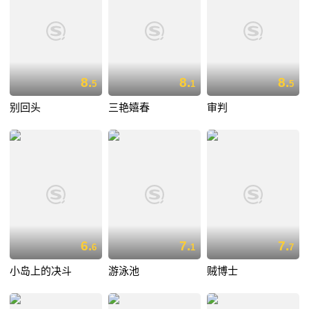
8.
8.
8.
5
1
5
别回头
三艳嬉春
审判
6.
7.
7.
6
1
7
小岛上的决斗
游泳池
贼博士