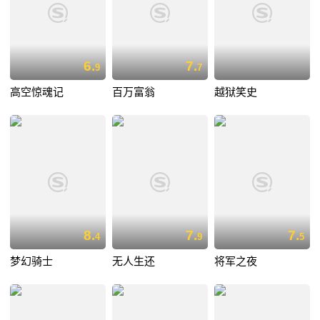
6.
7.
9
7
高空惊魂记
百万富翁
越狱笑史
8.
7.
7.
4
9
5
梦幻骑士
无人生还
将军之夜