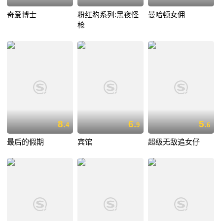
奇爱博士
粉红豹系列:黑夜怪
曼哈顿女佣
枪
8.
6.
5.
4
9
6
最后的假期
宾馆
超级无敌追女仔