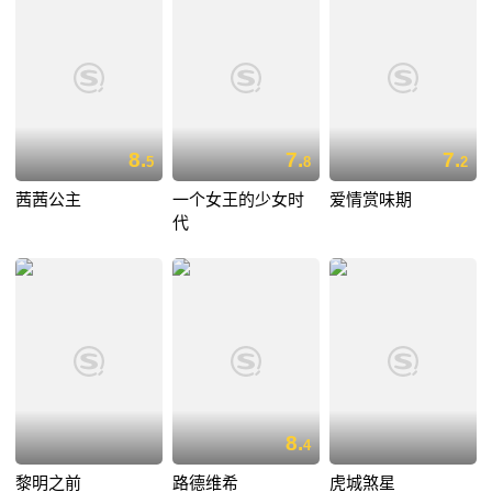
8.
7.
7.
5
8
2
茜茜公主
一个女王的少女时
爱情赏味期
代
8.
4
黎明之前
路德维希
虎城煞星