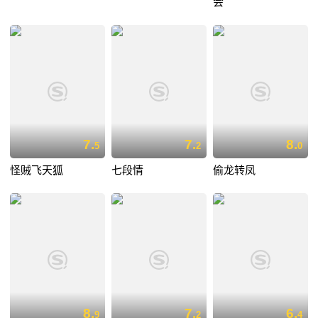
会
7.
7.
8.
5
2
0
怪贼飞天狐
七段情
偷龙转凤
8.
7.
6.
9
2
4