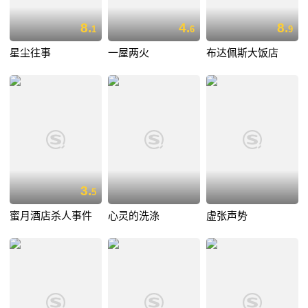
8.
4.
8.
1
6
9
星尘往事
一屋两火
布达佩斯大饭店
3.
5
蜜月酒店杀人事件
心灵的洗涤
虚张声势