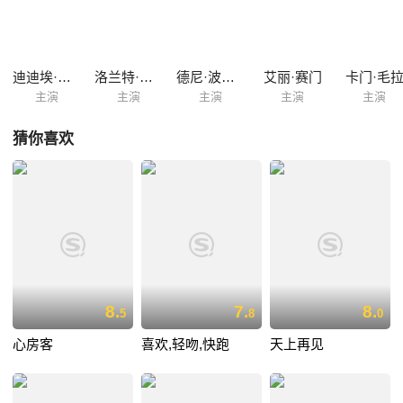
迪迪埃·布尔东
洛兰特·道驰
德尼·波达利德斯
艾丽·赛门
卡门·毛
主演
主演
主演
主演
主演
猜你喜欢
8.
7.
8.
5
8
0
心房客
喜欢,轻吻,快跑
天上再见