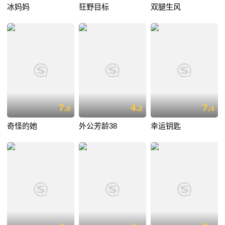
冰妈妈
狂野目标
双腿生风
7.
4.
7.
0
2
4
奇怪的她
外公芳龄38
幸运钥匙