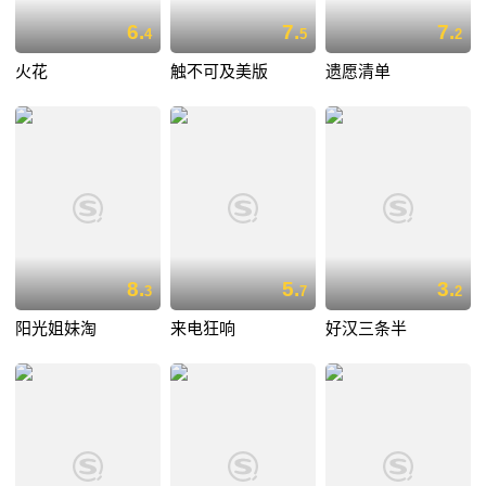
6.
7.
7.
4
5
2
火花
触不可及美版
遗愿清单
8.
5.
3.
3
7
2
阳光姐妹淘
来电狂响
好汉三条半