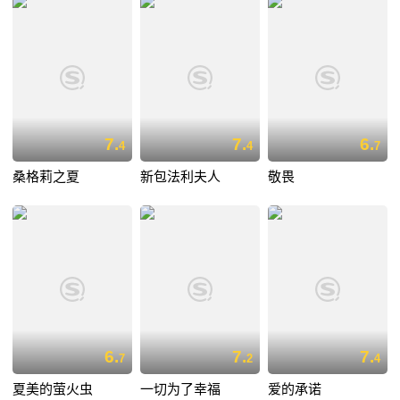
7.
7.
6.
4
4
7
桑格莉之夏
新包法利夫人
敬畏
6.
7.
7.
7
2
4
夏美的萤火虫
一切为了幸福
爱的承诺