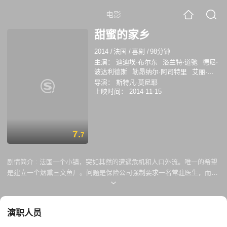
电影
甜蜜的家乡
2014
/
法国
/
喜剧
/
98分钟
主演：
迪迪埃·布尔东
洛兰特·道驰
德尼·
波达利德斯
勒昂纳尔·阿司特里
艾丽·赛
门
卡门·毛拉
安妮·格罗黑尔
阿尔梅尔
导演：
斯特凡·莫尼耶
格温德林·古弗内克
帕提卡·里卡特尔
皮
上映时间：
2014-11-15
埃尔·梅耐
7.
7
剧情简介 :
法国一个小镇，突如其然的遭遇危机和人口外流。唯一的希望
是建立一个烟熏三文鱼厂。问题是保险公司强制要求一名常驻医生，而小
镇唯一的医生在五年前退休后再也无人顶替。为了留住唯一一个还是因为
交通罚款来此的整形医生，一场美丽的谎言开始了。
演职人员