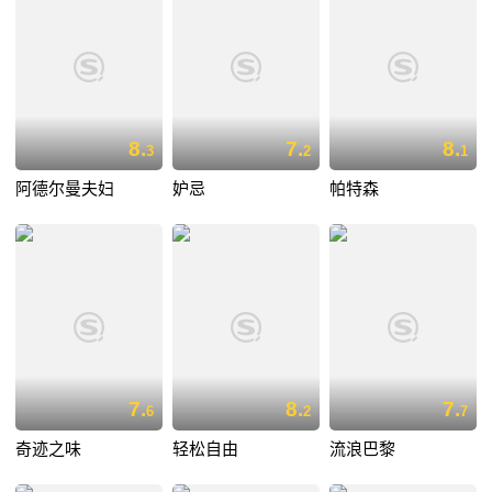
8.
7.
8.
3
2
1
阿德尔曼夫妇
妒忌
帕特森
7.
8.
7.
6
2
7
奇迹之味
轻松自由
流浪巴黎