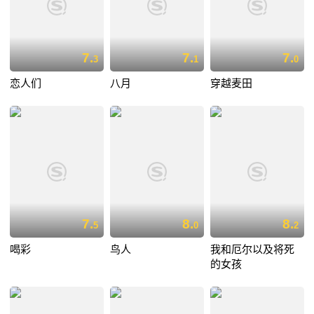
7.
7.
7.
3
1
0
恋人们
八月
穿越麦田
7.
8.
8.
5
0
2
喝彩
鸟人
我和厄尔以及将死
的女孩