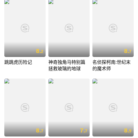
8.
8.
2
7
跳跳虎历险记
神奇独角马特别篇
名侦探柯南:世纪末
拯救玻璃的地球
的魔术师
8.
7.
8.
7
7
9