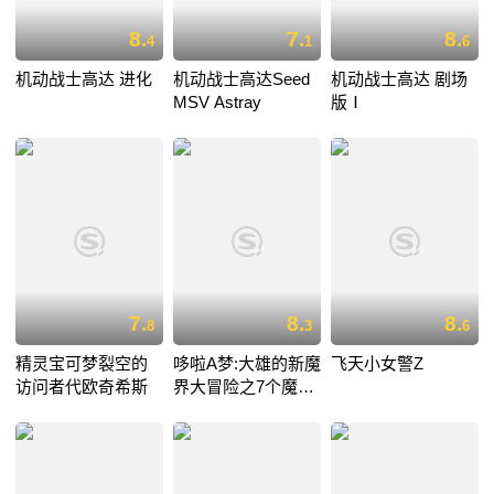
8.
7.
8.
4
1
6
机动战士高达 进化
机动战士高达Seed
机动战士高达 剧场
MSV Astray
版Ⅰ
7.
8.
8.
8
3
6
精灵宝可梦裂空的
哆啦A梦:大雄的新魔
飞天小女警Z
访问者代欧奇希斯
界大冒险之7个魔法
师