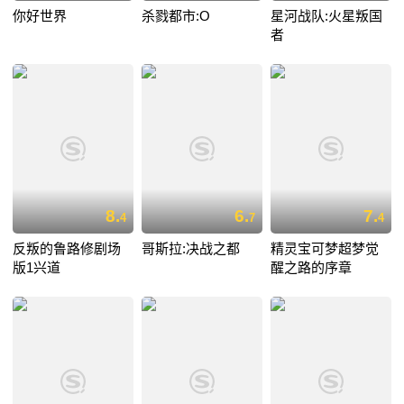
你好世界
杀戮都市:O
星河战队:火星叛国
者
8.
6.
7.
4
7
4
反叛的鲁路修剧场
哥斯拉:决战之都
精灵宝可梦超梦觉
版1兴道
醒之路的序章