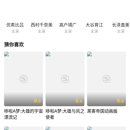
“NewType”。不过第43话中阿姆罗能够跟怀特要塞中多位主要人物进行心
灵感应，可以确定他们都是被阿姆罗引发起觉醒的NewType。 主角群并
不是唯一参与这场世纪之战的人群，而且战斗也不限于主角所参与的战
役，在后来的官方OVA和MSV等各种衍生作品中还有陆续补充的内容，并
优希比吕
西村千奈美
高户靖广
大谷育江
长泽直美
且收入官方的一年战争...
主演
主演
主演
主演
主演
猜你喜欢
8.
8.
8.
5
6
8
哆啦A梦:大雄的宇宙
哆啦A梦:大雄与风之
黑客帝国动画版
漂流记
使者