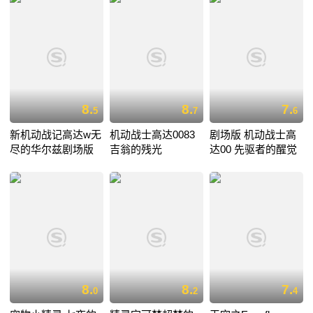
8.
8.
7.
5
7
6
新机动战记高达w无
机动战士高达0083
剧场版 机动战士高
尽的华尔兹剧场版
吉翁的残光
达00 先驱者的醒觉
8.
8.
7.
0
2
4