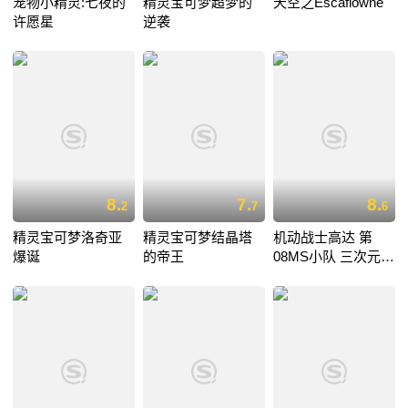
宠物小精灵:七夜的
精灵宝可梦超梦的
天空之Escaflowne
许愿星
逆袭
8.
7.
8.
2
7
6
精灵宝可梦洛奇亚
精灵宝可梦结晶塔
机动战士高达 第
爆诞
的帝王
08MS小队 三次元的
战斗