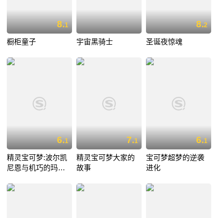
8.
8.
1
2
橱柜童子
宇宙黑骑士
圣诞夜惊魂
6.
7.
6.
1
1
1
精灵宝可梦:波尔凯
精灵宝可梦大家的
宝可梦超梦的逆袭
尼恩与机巧的玛机
故事
进化
雅娜