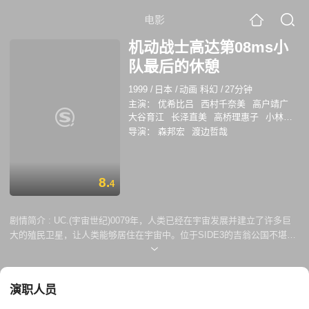
电影
机动战士高达第08ms小
队最后的休憩
1999
/
日本
/
动画 科幻
/
27分钟
主演：
优希比吕
西村千奈美
高户靖广
大谷育江
长泽直美
高桥理惠子
小林さ
やか
田村由香里
稻叶实
石冢运升
けー
导演：
森邦宏
渡边哲哉
すけ
8.
4
剧情简介 :
UC.(宇宙世纪)0079年，人类已经在宇宙发展并建立了许多巨
大的殖民卫星，让人类能够居住在宇宙中。位于SIDE3的吉翁公国不堪忍
受地球联邦政府对其剥削和压迫，遂宣布独立并组建对地球联邦宣战。在
战争中双方先后开发了机动战士并投入战场。NEWTYPE少年阿姆罗·雷无
意中驾驶上联邦军新开发的RX-78-2高达，卷入后来被称为“一年战争”中，
演职人员
并与其宿敌夏亚·阿兹纳布尔相遇。故事即是以阿姆罗为中心，描述他跟着
高达的母舰白色要塞，历经种种困难而成长的故事，还被认定为少见的