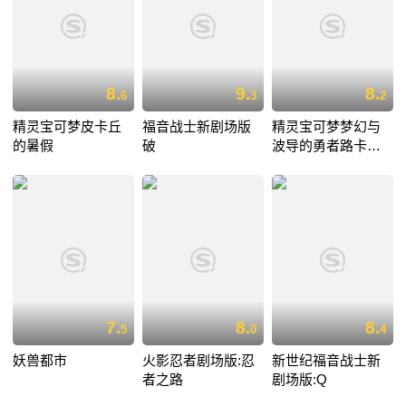
8.
9.
8.
6
3
2
精灵宝可梦皮卡丘
福音战士新剧场版
精灵宝可梦梦幻与
的暑假
破
波导的勇者路卡利
欧
7.
8.
8.
5
0
4
妖兽都市
火影忍者剧场版:忍
新世纪福音战士新
者之路
剧场版:Q