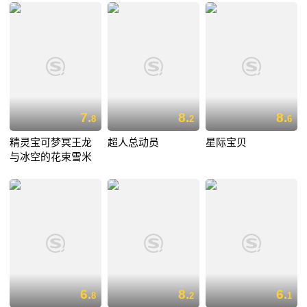
7.
8.
8.
8
2
6
精灵宝可梦冥王龙
超人总动员
星际宝贝
与冰空的花束雪米
6.
8.
6.
8
2
1