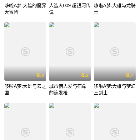
哆啦A梦:大雄的魔界
人造人009 超银河传
哆啦A梦:大雄与龙骑
大冒险
说
士
8.
8.
8.
8
2
7
哆啦A梦:大雄与云之
城市猎人爱与宿命
哆啦A梦:大雄与梦幻
国
的连发枪
三剑士