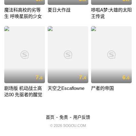
魔法科高校的劣等
夏日大作战
哆啦A梦:大雄的太阳
生 呼唤星辰的少女
王传说
7.
7.
6.
6
4
6
剧场版 机动战士高
天空之Escaflowne
尸者的帝国
达00 先驱者的醒觉
-
-
首页
免责
用户反馈
© 2026 SOGOU.COM