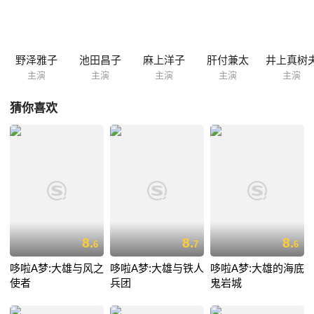
道999》第二部剧场版动画。
野泽雅子
池田昌子
麻上洋子
肝付兼太
井上真树
主演
主演
主演
主演
主演
猜你喜欢
8.
8.
8.
6
7
6
哆啦A梦:大雄与风之
哆啦A梦:大雄与铁人
哆啦A梦:大雄的海底
使者
兵团
鬼岩城