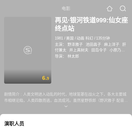
电影
再见·银河铁道999:仙女座
终点站
1981
/
美国
/
动画 科幻
/
135分钟
主演：
野泽雅子
池田昌子
麻上洋子
肝
付兼太
井上真树夫
田岛令子
小原乃梨
子
川岛千代子
柴田秀胜
坪井章子
田中
导演：
林太郎
康郎
山本敏之
户谷公次
佐藤正治
宫内
彰
富山敬
来宫良子
大塚周夫
森山周一
郎
城达也
江守彻
6.
9
剧情简介 :
人类文明进入动乱的时代，地球笼罩在战火之下，各大主要城
市相继沦陷，人类四散而逃，血流成河。虽然星野铁郎（野沢雅子 配音）
破坏了机械化星球，但是机器人与人类的战争仍在继续，并且人类已经到
了生死存亡的危急时刻。正值紧要关头，铁郎得到来自梅蒂尔（池田昌子
配音）的信息，要他重新搭乘银河铁道999号。在一众战友的帮助下，铁
演职人员
郎穿过一道道火线，经过几番周折，终于登上了久违的银河铁道999号，
重新开始了一段漫长、孤独而又充满惊险的宇宙旅程…… 本片为《银河铁