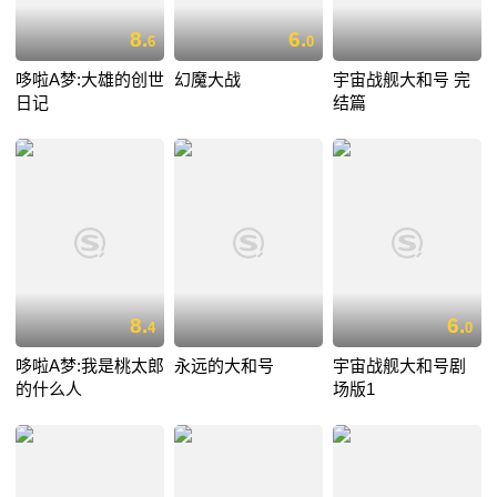
8.
6.
6
0
哆啦A梦:大雄的创世
幻魔大战
宇宙战舰大和号 完
日记
结篇
8.
6.
4
0
哆啦A梦:我是桃太郎
永远的大和号
宇宙战舰大和号剧
的什么人
场版1