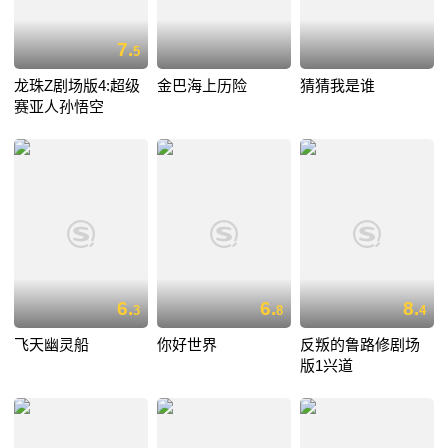
7.
5
龙珠Z剧场版4:超级
金巴海上历险
猜猜我是谁
赛亚人孙悟空
6.
6.
8.
3
8
4
飞天幽灵船
你好世界
反叛的鲁路修剧场
版1兴道