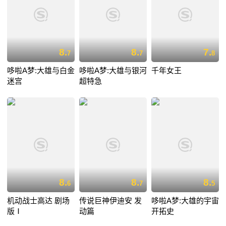
8.
8.
7.
7
7
8
哆啦A梦:大雄与白金
哆啦A梦:大雄与银河
千年女王
迷宫
超特急
8.
8.
8.
6
7
5
机动战士高达 剧场
传说巨神伊迪安 发
哆啦A梦:大雄的宇宙
版Ⅰ
动篇
开拓史