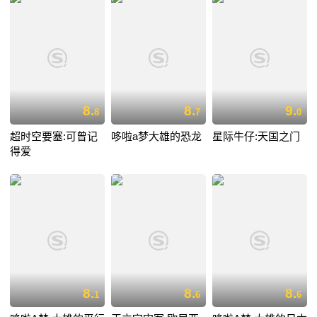
8.
8.
9.
8
7
0
超时空要塞:可曾记
哆啦a梦大雄的恐龙
星际牛仔:天国之门
得爱
8.
8.
8.
1
6
6