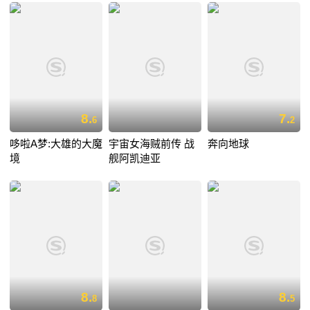
8.
7.
6
2
哆啦A梦:大雄的大魔
宇宙女海贼前传 战
奔向地球
境
舰阿凯迪亚
8.
8.
8
5