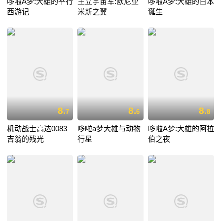
哆啦A梦:大雄的平行
王立宇宙军:欧尼亚
哆啦A梦:大雄的日本
西游记
米斯之翼
诞生
8.
8.
8.
7
6
8
机动战士高达0083
哆啦a梦大雄与动物
哆啦A梦:大雄的阿拉
吉翁的残光
行星
伯之夜