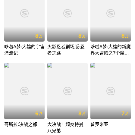
8.
8.
8.
5
0
3
哆啦A梦:大雄的宇宙
火影忍者剧场版:忍
哆啦A梦:大雄的新魔
漂流记
者之路
界大冒险之7个魔法
师
6.
8.
7.
7
9
8
哥斯拉:决战之都
大决战！超奥特曼
普罗米亚
八兄弟