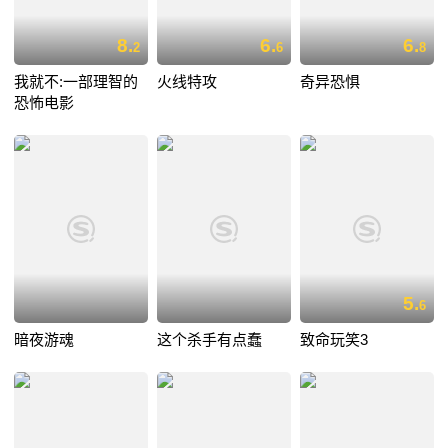
8.
6.
6.
2
6
8
我就不:一部理智的
火线特攻
奇异恐惧
恐怖电影
5.
6
暗夜游魂
这个杀手有点蠢
致命玩笑3