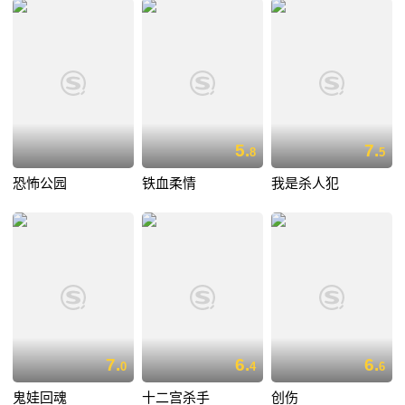
5.
7.
8
5
恐怖公园
铁血柔情
我是杀人犯
7.
6.
6.
0
4
6
鬼娃回魂
十二宫杀手
创伤