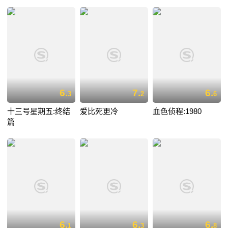
6.
7.
6.
3
2
6
十三号星期五:终结
爱比死更冷
血色侦程:1980
篇
6.
6.
6.
1
3
8