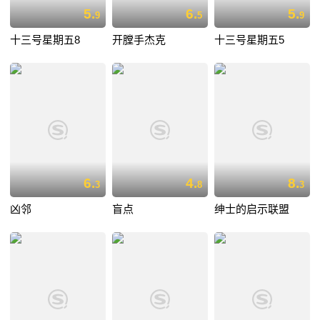
5.
6.
5.
9
5
9
十三号星期五8
开膛手杰克
十三号星期五5
6.
4.
8.
3
8
3
凶邻
盲点
绅士的启示联盟