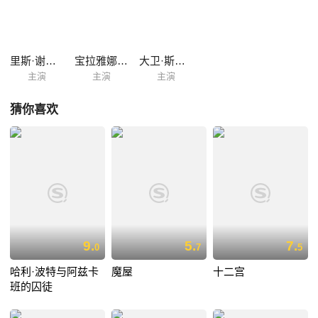
里斯·谢尔史密斯
宝拉雅娜·麦金托什
大卫·斯科菲尔德
主演
主演
主演
猜你喜欢
9.
5.
7.
0
7
5
哈利·波特与阿兹卡
魔屋
十二宫
班的囚徒