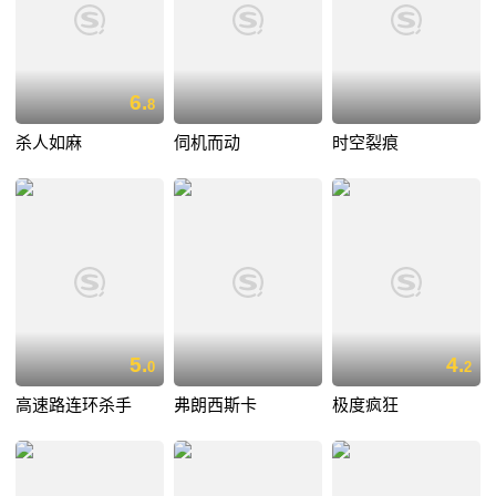
6.
8
杀人如麻
伺机而动
时空裂痕
5.
4.
0
2
高速路连环杀手
弗朗西斯卡
极度疯狂