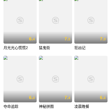
6.
7.
7.
4
5
9
月光光心慌慌2
猛鬼街
狂凶记
6.
7.
6.
0
4
6
夺命追踪
神秘拼图
凌晨晚餐