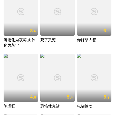
3.
6.
6
3
污垢化为灰烬,肉体
死了又死
你好杀人犯
化为灰尘
4.
5.
5.
8
4
2
施虐狂
恐怖休息站
电梯惊魂