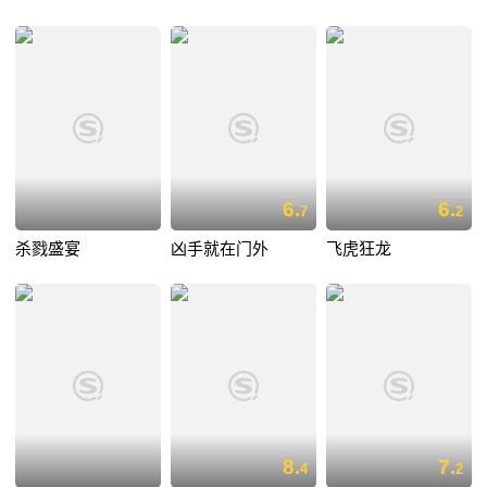
6.
6.
7
2
杀戮盛宴
凶手就在门外
飞虎狂龙
8.
7.
4
2