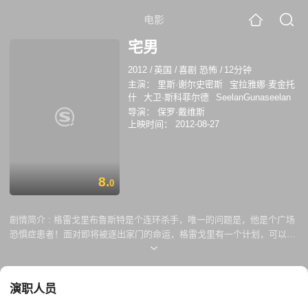
电影
宅男
2012
/
英国
/
喜剧 恐怖
/
12分钟
主演：
里斯·谢尔史密斯
宝拉雅娜·麦金托
什
大卫·斯科菲尔德
SeelanGunaseelan
导演：
保罗·戴维斯
上映时间：
2012-08-27
8.
0
剧情简介 :
格雷戈里布鲁斯特是个连环杀手，唯一的问题是，他是个广场
恐惧症患者！面对即将被逐出家门的命运，格雷戈里有一个计划，可以使
他免于遭受他害怕的一件事...外面的世界。然而，当他的新邻居突然来访
时，发现他的处境非常尴尬，事情并没有完全按计划进行。
演职人员