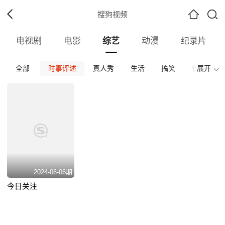
搜狗视频
电视剧
电影
综艺
动漫
纪录片
全部
时事评述
真人秀
生活
搞笑
访谈
展开
全部
内地
台湾
日韩
欧美
其他
全部
何炅
王筱磊
撒贝宁
张绍刚
倪萍
最热
最新
好评
2024-06-06期
今日关注