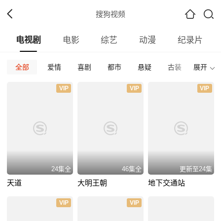
搜狗视频
电视剧
电影
综艺
动漫
纪录片
全部
爱情
喜剧
都市
悬疑
古装
展开
偶像
全部
内地
香港
台湾
韩国
泰国
日本
VIP
VIP
VIP
全部
2007
2026
2025
2024
2023
202
全部
正片
免费正片
付费正片
最热
最新
好评
24集全
46集全
更新至24集
天道
大明王朝
地下交通站
VIP
VIP