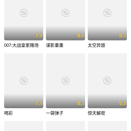
7.
8.
5.
8
6
3
007:大战皇家赌场
谍影重重
太空异旅
7.
8.
5.
5
3
8
喝彩
一袋弹子
惊天解密