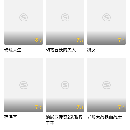
8.
7.
7.
3
3
4
玫瑰人生
动物园长的夫人
舞女
7.
7.
7.
2
1
1
范海辛
纳尼亚传奇2凯斯宾
异形大战铁血战士
王子