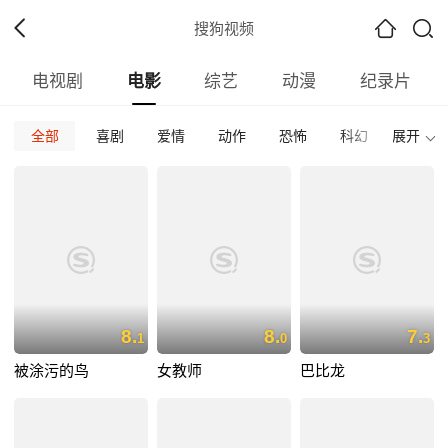
搜狗视频
电视剧
电影
综艺
动漫
纪录片
全部
喜剧
爱情
动作
恐怖
科幻
展开
惊悚
全部
捷克
内地
香港
台湾
韩国
泰国
全部
2026
2025
2024
2023
2022
202
全部
正片
免费正片
付费正片
最热
最新
好评
8.
8.
7.
1
0
3
被涂污的鸟
女教师
巴比龙