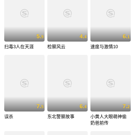
5.
4.
6.
9
4
1
扫毒3人在天涯
检察风云
速度与激情10
7.
6.
7.
5
4
2
误杀
东北警察故事
小黄人大眼萌神偷
奶爸前传