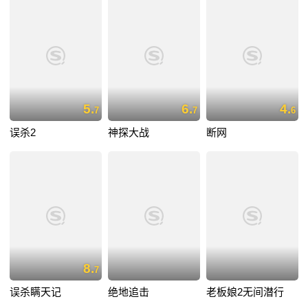
5.
6.
4.
7
7
6
误杀2
神探大战
断网
8.
7
误杀瞒天记
绝地追击
老板娘2无间潜行