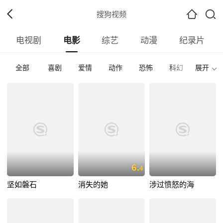
搜狗视频
电视剧
电影
综艺
动漫
纪录片
全部
喜剧
爱情
动作
恐怖
科幻
展开
惊悚
全部
内地
香港
台湾
韩国
泰国
日本
全部
2026
2025
2024
2023
2022
202
全部
正片
免费正片
付费正片
最热
最新
好评
6.
4
坚如磐石
消失的她
涉过愤怒的海