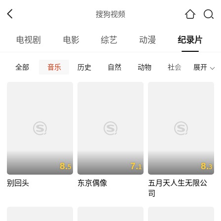
搜狗视频
电视剧
电影
综艺
动漫
纪录片
全部
音乐
历史
自然
动物
社会
展开
传记
全部
内地
香港
台湾
韩国
泰国
日本
全部
2026
2025
2024
2023
2022
202
全部
正片
免费正片
付费正片
最热
最新
好评
8.
7.
8.
5
1
3
别回头
东京偶像
五月天人生无限公
司