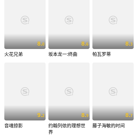
8.
8.
8.
0
6
3
火花兄弟
坂本龙一:终曲
帕瓦罗蒂
9.
8.
8.
2
9
7
音魂掠影
约翰列侬的理想世
藤子海敏的时间
界