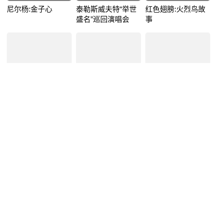
尼尔杨:金子心
泰勒斯威夫特“举世
红色翅膀:火烈鸟故
盛名”巡回演唱会
事
7.
8.
8.
8
5
4
尺八·一声一世
5月天诺亚方舟
自行车与旧电钢