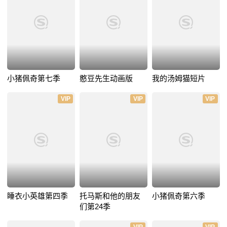
小猪佩奇第七季
憨豆先生动画版
我的汤姆猫短片
VIP
VIP
VIP
睡衣小英雄第四季
托马斯和他的朋友
小猪佩奇第六季
们第24季