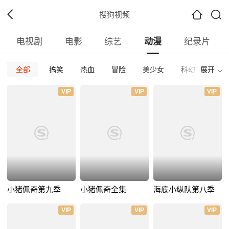
搜狗视频
电视剧
电影
综艺
动漫
纪录片
全部
搞笑
热血
冒险
美少女
科幻
展开
校园
全部
英国
日本
欧美
国产
其他
VIP
VIP
VIP
全部
2026
2025
2024
2023
2022
202
全部
正片
免费正片
付费正片
最热
最新
好评
小猪佩奇第九季
小猪佩奇全集
海底小纵队第八季
VIP
VIP
VIP