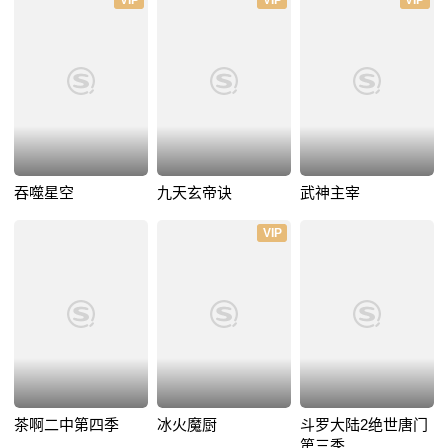
VIP
VIP
VIP
吞噬星空
九天玄帝诀
武神主宰
VIP
茶啊二中第四季
冰火魔厨
斗罗大陆2绝世唐门
第三季