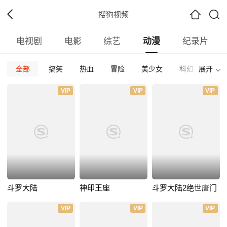
搜狗视频
电视剧
电影
综艺
动漫
纪录片
全部
搞笑
热血
冒险
美少女
科幻
展开
校园
全部
中国大陆
日本
欧美
国产
其他
VIP
VIP
VIP
全部
2026
2025
2024
2023
2022
202
全部
正片
免费正片
付费正片
最热
最新
好评
斗罗大陆
神印王座
斗罗大陆2绝世唐门
VIP
VIP
VIP