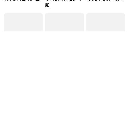
版
蜡笔小新之布里布
胡僧
碧奇魂
里王国的秘密宝藏