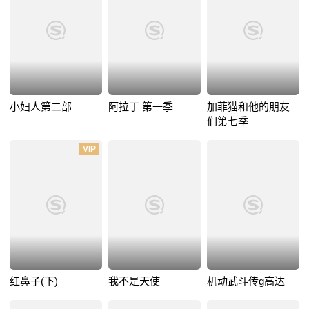
小妇人第二部
阿拉丁 第一季
加菲猫和他的朋友
们第七季
VIP
红鼻子(下)
我不是天使
机动武斗传g高达