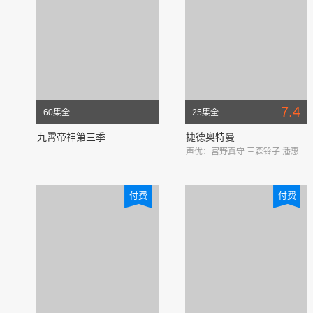
7.4
60集全
25集全
九霄帝神第三季
捷德奥特曼
声优：宫野真守 三森铃子 潘惠美 滨田龙臣 山本千寻 长谷川真优 小泽雄太 渡边邦斗
付费
付费