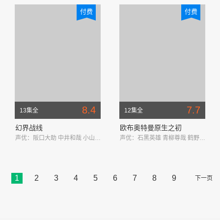
付费
付费
8.4
7.7
13集全
12集全
幻界战线
欧布奥特曼原生之初
声优：阪口大助 中井和哉 小山力也 小林优 宫本充
声优：石黑英雄 青柳尊哉 鹤野刚士 杉浦太阳 福田沙纪
1
2
3
4
5
6
7
8
9
下一页