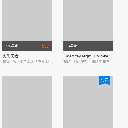
8.9
720集全
13集全
火影忍者
Fate/Stay Night [Unlimited Blade Works]
声优：竹内顺子 杉山纪彰 中村千绘 井上和彦 大冢芳忠 柴田秀胜
声优：杉山纪彰 川澄绫子 植田佳奈 诹访部顺一 下屋则子
付费