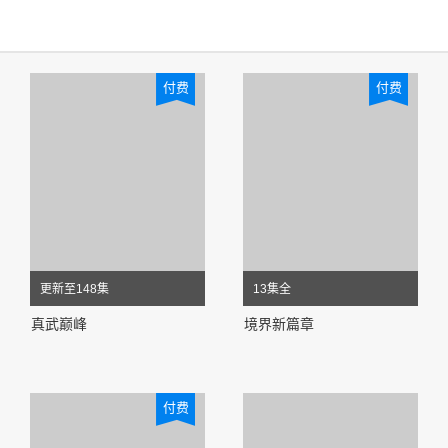
付费
付费
更新至148集
13集全
真武巅峰
境界新篇章
付费